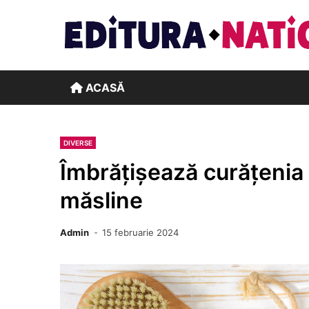
Skip
to
content
ACASĂ
DIVERSE
Îmbrățișează curățenia 
măsline
Admin
15 februarie 2024