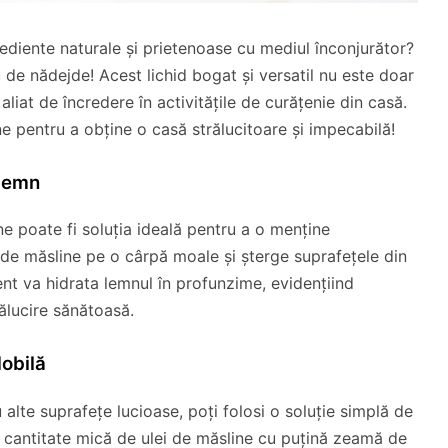
grediente naturale și prietenoase cu mediul înconjurător?
ău de nădejde! Acest lichid bogat și versatil nu este doar
 aliat de încredere în activitățile de curățenie din casă.
e pentru a obține o casă strălucitoare și impecabilă!
 Lemn
ne poate fi soluția ideală pentru a o menține
ei de măsline pe o cârpă moale și șterge suprafețele din
ent va hidrata lemnul în profunzime, evidențiind
rălucire sănătoasă.
obilă
u alte suprafețe lucioase, poți folosi o soluție simplă de
 cantitate mică de ulei de măsline cu puțină zeamă de