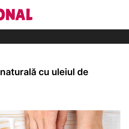
Din pasiune pentru cărți
Editura Națio
naturală cu uleiul de