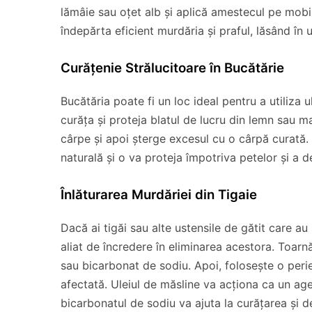
lămâie sau oțet alb și aplică amestecul pe mobi
îndepărta eficient murdăria și praful, lăsând în
Curățenie Strălucitoare în Bucătărie
Bucătăria poate fi un loc ideal pentru a utiliza u
curăța și proteja blatul de lucru din lemn sau ma
cârpe și apoi șterge excesul cu o cârpă curată. 
naturală și o va proteja împotriva petelor și a d
Înlăturarea Murdăriei din Tigaie
Dacă ai tigăi sau alte ustensile de gătit care au
aliat de încredere în eliminarea acestora. Toarnă
sau bicarbonat de sodiu. Apoi, folosește o peri
afectată. Uleiul de măsline va acționa ca un ag
bicarbonatul de sodiu va ajuta la curățarea și d