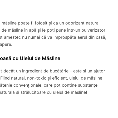
e măsline poate fi folosit și ca un odorizant natural
 de măsline în apă și le poți pune într-un pulverizator
st amestec nu numai că va improspăta aerul din casă,
căpere.
noasă cu Uleiul de Măsline
lt decât un ingredient de bucătărie – este și un ajutor
Fiind natural, non-toxic și eficient, uleiul de măsline
rățenie convenționale, care pot conține substanțe
turală și strălucitoare cu uleiul de măsline!