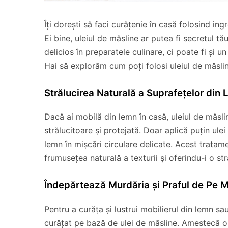
Îți dorești să faci curățenie în casă folosind in
Ei bine, uleiul de măsline ar putea fi secretul t
delicios în preparatele culinare, ci poate fi și un
Hai să explorăm cum poți folosi uleiul de măslin
Strălucirea Naturală a Suprafețelor din
Dacă ai mobilă din lemn în casă, uleiul de măsli
strălucitoare și protejată. Doar aplică puțin ul
lemn în mișcări circulare delicate. Acest tratam
frumusețea naturală a texturii și oferindu-i o st
Îndepărtează Murdăria și Praful de Pe M
Pentru a curăța și lustrui mobilierul din lemn sa
curățat pe bază de ulei de măsline. Amestecă o