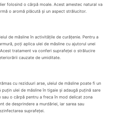
lier folosind o cârpă moale. Acest amestec natural va
 urmă o aromă plăcută și un aspect strălucitor.
leiul de măsline în activitățile de curățenie. Pentru a
rmură, poți aplica ulei de măsline cu ajutorul unei
Acest tratament va conferi suprafeței o strălucire
eteriorării cauzate de umiditate.
 rămas cu reziduuri arse, uleiul de măsline poate fi un
 puțin ulei de măsline în tigaie și adaugă puțină sare
e sau o cârpă pentru a freca în mod delicat zona
ent de desprindere a murdăriei, iar sarea sau
ezinfectarea suprafeței.