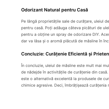
Odorizant Natural pentru Casă
Pe lângă proprietățile sale de curățare, uleiul d
pentru casă. Poți adăuga câteva picături de ulei
pentru a obține un spray de odorizare DIY. Ace
dar va lăsa și o aromă plăcută de măsline în în
Concluzie: Curățenie Eficientă și Priete
În concluzie, uleiul de măsline este mult mai mu
de nădejde în activitățile de curățenie din casă. 
este o alternativă excelentă la produsele de cu
chimice agresive. Deci, îmbrățișează curățenia na