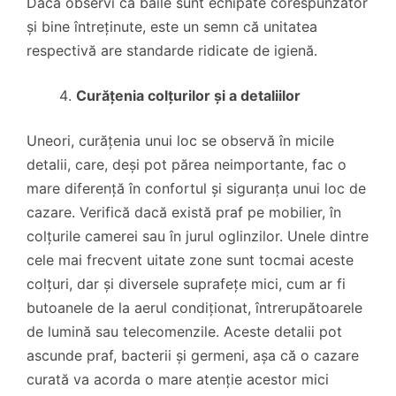
Dacă observi că băile sunt echipate corespunzător
și bine întreținute, este un semn că unitatea
respectivă are standarde ridicate de igienă.
Curățenia colțurilor și a detaliilor
Uneori, curățenia unui loc se observă în micile
detalii, care, deși pot părea neimportante, fac o
mare diferență în confortul și siguranța unui loc de
cazare. Verifică dacă există praf pe mobilier, în
colțurile camerei sau în jurul oglinzilor. Unele dintre
cele mai frecvent uitate zone sunt tocmai aceste
colțuri, dar și diversele suprafețe mici, cum ar fi
butoanele de la aerul condiționat, întrerupătoarele
de lumină sau telecomenzile. Aceste detalii pot
ascunde praf, bacterii și germeni, așa că o cazare
curată va acorda o mare atenție acestor mici