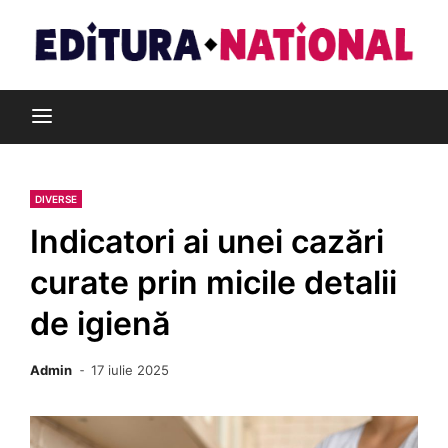
Skip
to
content
Din pasiune pentru cărți
Editura Național
DIVERSE
Indicatori ai unei cazări
curate prin micile detalii
de igienă
Admin
17 iulie 2025