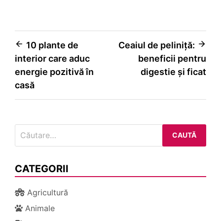
Navigare
10 plante de
Ceaiul de peliniță:
interior care aduc
beneficii pentru
în
energie pozitivă în
digestie și ficat
articole
casă
Caută
după:
CATEGORII
Agricultură
Animale