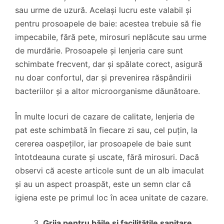
sau urme de uzură. Același lucru este valabil și
pentru prosoapele de baie: acestea trebuie să fie
impecabile, fără pete, mirosuri neplăcute sau urme
de murdărie. Prosoapele și lenjeria care sunt
schimbate frecvent, dar și spălate corect, asigură
nu doar confortul, dar și prevenirea răspândirii
bacteriilor și a altor microorganisme dăunătoare.
În multe locuri de cazare de calitate, lenjeria de
pat este schimbată în fiecare zi sau, cel puțin, la
cererea oaspeților, iar prosoapele de baie sunt
întotdeauna curate și uscate, fără mirosuri. Dacă
observi că aceste articole sunt de un alb imaculat
și au un aspect proaspăt, este un semn clar că
igiena este pe primul loc în acea unitate de cazare.
Grija pentru băile și facilitățile sanitare