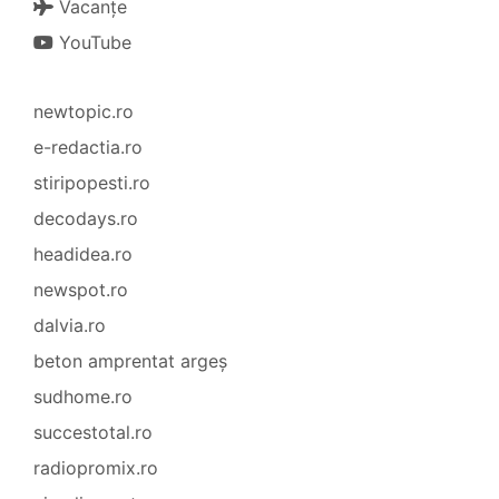
Vacanțe
YouTube
newtopic.ro
e-redactia.ro
stiripopesti.ro
decodays.ro
headidea.ro
newspot.ro
dalvia.ro
beton amprentat argeș
sudhome.ro
succestotal.ro
radiopromix.ro