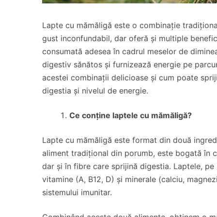
Lapte cu mămăligă este o combinație tradițion
gust inconfundabil, dar oferă și multiple benefic
consumată adesea în cadrul meselor de dimineaț
digestiv sănătos și furnizează energie pe parcurs
acestei combinații delicioase și cum poate sprij
digestia și nivelul de energie.
Ce conține laptele cu mămăligă?
Lapte cu mămăligă este format din două ingredi
aliment tradițional din porumb, este bogată în 
dar și în fibre care sprijină digestia. Laptele, pe
vitamine (A, B12, D) și minerale (calciu, magnezi
sistemului imunitar.
Combinând aceste două alimente, obținem o mas