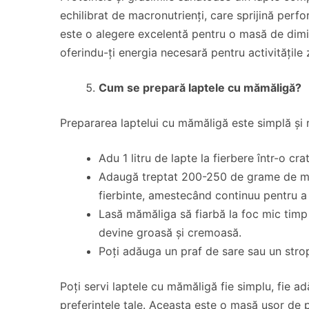
echilibrat de macronutrienți, care sprijină perf
este o alegere excelentă pentru o masă de dimine
oferindu-ți energia necesară pentru activitățile z
Cum se prepară laptele cu mămăligă?
Prepararea laptelui cu mămăligă este simplă și r
Adu 1 litru de lapte la fierbere într-o crat
Adaugă treptat 200-250 de grame de măla
fierbinte, amestecând continuu pentru a
Lasă mămăliga să fiarbă la foc mic tim
devine groasă și cremoasă.
Poți adăuga un praf de sare sau un strop
Poți servi laptele cu mămăligă fie simplu, fie 
preferințele tale. Aceasta este o masă ușor de p