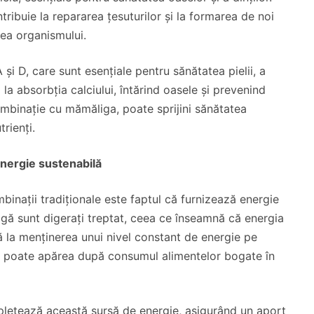
ntribuie la repararea țesuturilor și la formarea de noi
rea organismului.
și D, care sunt esențiale pentru sănătatea pielii, a
 la absorbția calciului, întărind oasele și prevenind
mbinație cu mămăliga, poate sprijini sănătatea
rienți.
nergie sustenabilă
mbinații tradiționale este faptul că furnizează energie
gă sunt digerați treptat, ceea ce înseamnă că energia
ă la menținerea unui nivel constant de energie pe
are poate apărea după consumul alimentelor bogate în
mpletează această sursă de energie, asigurând un aport