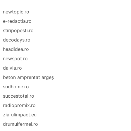
newtopic.ro
e-redactia.ro
stiripopesti.ro
decodays.ro
headidea.ro
newspot.ro
dalvia.ro
beton amprentat argeș
sudhome.ro
succestotal.ro
radiopromix.ro
ziarulimpact.eu
drumulfermei.ro