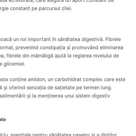
rgie constant pe parcursul zilei.
oacă un rol important în sănătatea digestivă. Fibrele
 normal, prevenind constipația și promovând eliminarea
, fibrele din mămăligă ajută la reglarea nivelului de
e glicemiei.
easta conține amidon, un carbohidrat complex care este
ră și oferind senzația de sațietate pe termen lung.
alimentării și la menținerea unui sistem digestiv
ate
iu, esențiale pentru sănătatea oaselor și a dinților.