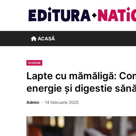
Skip
to
content
ACASĂ
DIVERSE
Lapte cu mămăligă: Com
energie și digestie săn
Admin
14 februarie 2025