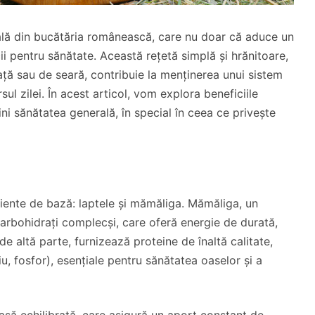
ală din bucătăria românească, care nu doar că aduce un
ii pentru sănătate. Această rețetă simplă și hrănitoare,
ă sau de seară, contribuie la menținerea unui sistem
ul zilei. În acest articol, vom explora beneficiile
ini sănătatea generală, în special în ceea ce privește
ente de bază: laptele și mămăliga. Mămăliga, un
carbohidrați complecși, care oferă energie de durată,
 de altă parte, furnizează proteine de înaltă calitate,
u, fosfor), esențiale pentru sănătatea oaselor și a
ă echilibrată, care asigură un aport constant de