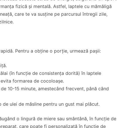
ormanța fizică și mentală. Astfel, laptele cu mămăligă
ață, care te va susține pe parcursul întregii zile,
ilnice.
apidă. Pentru a obține o porție, urmează pașii:
iță.
i (în funcție de consistența dorită) în laptele
 evita formarea de cocoloașe.
p de 10-15 minute, amestecând frecvent, până când
 de ulei de măsline pentru un gust mai plăcut.
adăugând o lingură de miere sau smântână, în funcție de
reparat, care poate fi personalizată în funcție de