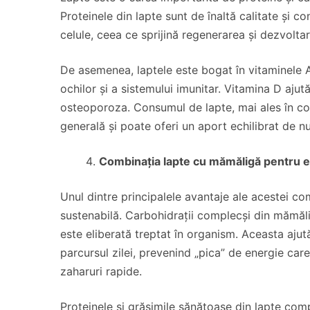
Proteinele din lapte sunt de înaltă calitate și co
celule, ceea ce sprijină regenerarea și dezvolta
De asemenea, laptele este bogat în vitaminele A 
ochilor și a sistemului imunitar. Vitamina D ajută
osteoporoza. Consumul de lapte, mai ales în co
generală și poate oferi un aport echilibrat de nut
Combinația lapte cu mămăligă pentru e
Unul dintre principalele avantaje ale acestei co
sustenabilă. Carbohidrații complecși din mămăli
este eliberată treptat în organism. Aceasta ajut
parcursul zilei, prevenind „pica” de energie c
zaharuri rapide.
Proteinele și grăsimile sănătoase din lapte co