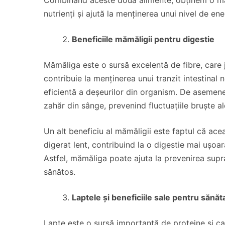
nutrienți și ajută la menținerea unui nivel de ene
Beneficiile mămăligii pentru digestie
Mămăliga este o sursă excelentă de fibre, care j
contribuie la menținerea unui tranzit intestinal
eficientă a deșeurilor din organism. De asemenea
zahăr din sânge, prevenind fluctuațiile bruște al
Un alt beneficiu al mămăligii este faptul că ac
digerat lent, contribuind la o digestie mai ușoa
Astfel, mămăliga poate ajuta la prevenirea supra
sănătos.
Laptele și beneficiile sale pentru sănăt
Lapte este o sursă importantă de proteine și calc