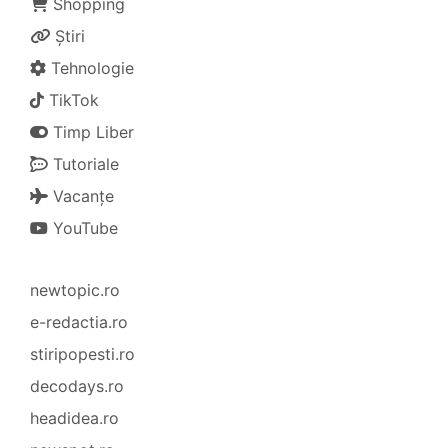
Shopping
Știri
Tehnologie
TikTok
Timp Liber
Tutoriale
Vacanțe
YouTube
newtopic.ro
e-redactia.ro
stiripopesti.ro
decodays.ro
headidea.ro