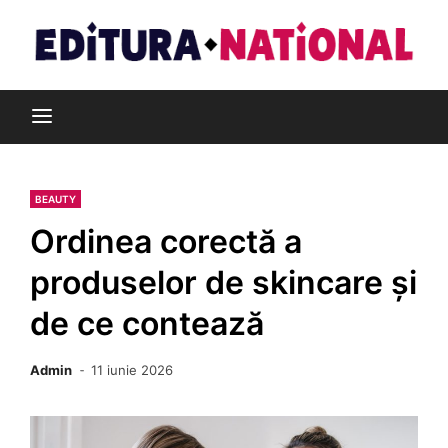
Skip
to
content
Din pasiune pentru cărți
Editura Național
BEAUTY
Ordinea corectă a
produselor de skincare și
de ce contează
Admin
11 iunie 2026