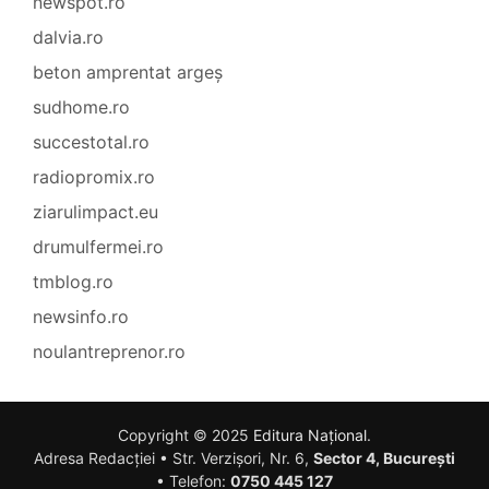
newspot.ro
dalvia.ro
beton amprentat argeș
sudhome.ro
succestotal.ro
radiopromix.ro
ziarulimpact.eu
drumulfermei.ro
tmblog.ro
newsinfo.ro
noulantreprenor.ro
Copyright © 2025
Editura Național
.
Adresa Redacției • Str. Verzișori, Nr. 6,
Sector 4, București
• Telefon:
0750 445 127