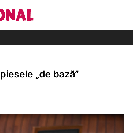
Din pasiune pentru cărți
Editura Națio
 piesele „de bază”