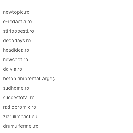
newtopic.ro
e-redactia.ro
stiripopesti.ro
decodays.ro
headidea.ro
newspot.ro
dalvia.ro
beton amprentat argeș
sudhome.ro
succestotal.ro
radiopromix.ro
ziarulimpact.eu
drumulfermei.ro