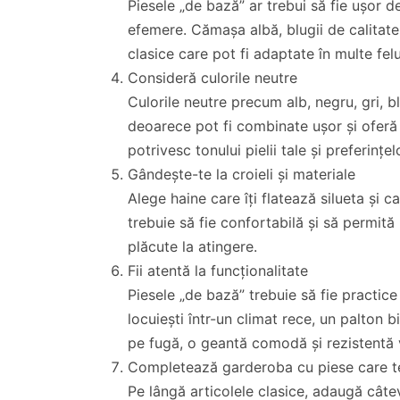
Piesele „de bază” ar trebui să fie ușor de
efemere. Cămașa albă, blugii de calitat
clasice care pot fi adaptate în multe felu
Consideră culorile neutre
Culorile neutre precum alb, negru, gri, 
deoarece pot fi combinate ușor și oferă
potrivesc tonului pielii tale și preferințe
Gândește-te la croieli și materiale
Alege haine care îți flatează silueta și c
trebuie să fie confortabilă și să permită 
plăcute la atingere.
Fii atentă la funcționalitate
Piesele „de bază” trebuie să fie practice
locuiești într-un climat rece, un palton b
pe fugă, o geantă comodă și rezistentă 
Completează garderoba cu piese care te
Pe lângă articolele clasice, adaugă câtev