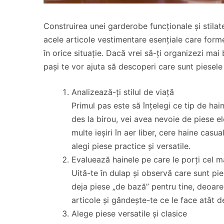
Construirea unei garderobe funcționale și stilat
acele articole vestimentare esențiale care form
în orice situație. Dacă vrei să-ți organizezi mai 
pași te vor ajuta să descoperi care sunt piesele 
Analizează-ți stilul de viață
Primul pas este să înțelegi ce tip de hain
des la birou, vei avea nevoie de piese ele
multe ieșiri în aer liber, cere haine casua
alegi piese practice și versatile.
Evaluează hainele pe care le porți cel m
Uită-te în dulap și observă care sunt pi
deja piese „de bază” pentru tine, deoarec
articole și gândește-te ce le face atât de
Alege piese versatile și clasice