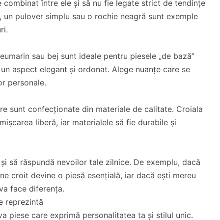
 combinat între ele și să nu fie legate strict de tendințe
e, un pulover simplu sau o rochie neagră sunt exemple
ri.
bleumarin sau bej sunt ideale pentru piesele „de bază”
 un aspect elegant și ordonat. Alege nuanțe care se
lor personale.
are sunt confecționate din materiale de calitate. Croiala
mișcarea liberă, iar materialele să fie durabile și
 și să răspundă nevoilor tale zilnice. De exemplu, dacă
ine croit devine o piesă esențială, iar dacă ești mereu
va face diferența.
 reprezintă
a piese care exprimă personalitatea ta și stilul unic.