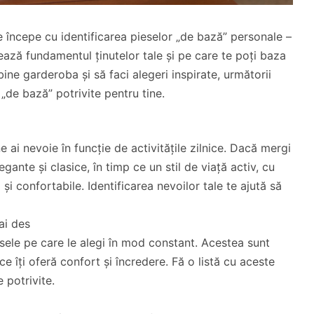
e începe cu identificarea pieselor „de bază” personale –
ează fundamentul ținutelor tale și pe care te poți baza
bine garderoba și să faci alegeri inspirate, următorii
„de bază” potrivite pentru tine.
e ai nevoie în funcție de activitățile zilnice. Dacă mergi
gante și clasice, în timp ce un stil de viață activ, cu
l și confortabile. Identificarea nevoilor tale te ajută să
ai des
esele pe care le alegi în mod constant. Acestea sunt
e îți oferă confort și încredere. Fă o listă cu aceste
 potrivite.