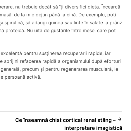
rare, nu trebuie decât să îți diversifici dieta. Încearcă
 masă, de la mic dejun până la cină. De exemplu, poți
 spirulină, să adaugi quinoa sau linte în salate la prânz
ă proteică. Nu uita de gustările între mese, care pot
 excelentă pentru susținerea recuperării rapide, iar
te sprijini refacerea rapidă a organismului după eforturi
ea generală, precum și pentru regenerarea musculară, le
ce persoană activă.
Ce înseamnă chist cortical renal stâng –
interpretare imagistică