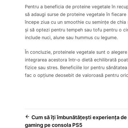
Pentru a beneficia de proteine vegetale în recupe
să adaugi surse de proteine vegetale în fiecare
începe ziua cu un smoothie cu semințe de chia și
și să optezi pentru tempeh sau tofu pentru o cin
include nuci, alune sau hummus cu legume.
În concluzie, proteinele vegetale sunt o alegere
integrarea acestora într-o dietă echilibrată poa
fizice sau stres. Beneficiile lor pentru sănătat
fac o opțiune deosebit de valoroasă pentru ori
Navigare
Cum să îți îmbunătățești experiența de
gaming pe consola PS5