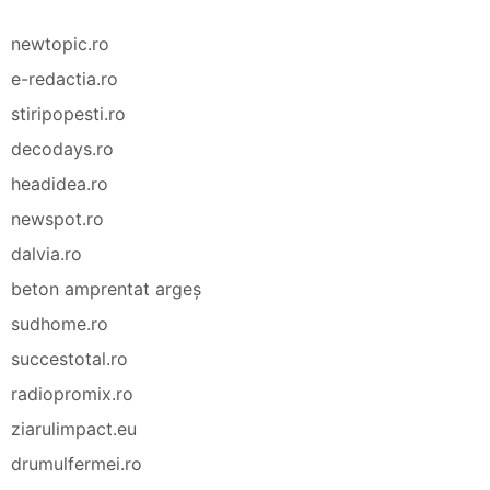
newtopic.ro
e-redactia.ro
stiripopesti.ro
decodays.ro
headidea.ro
newspot.ro
dalvia.ro
beton amprentat argeș
sudhome.ro
succestotal.ro
radiopromix.ro
ziarulimpact.eu
drumulfermei.ro