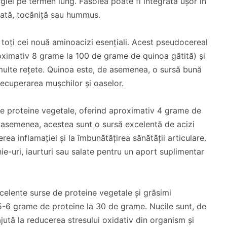
giei pe termen lung. Fasolea poate fi integrată ușor în
alată, tocăniță sau hummus.
toți cei nouă aminoacizi esențiali. Acest pseudocereal
oximativ 8 grame la 100 de grame de quinoa gătită) și
 multe rețete. Quinoa este, de asemenea, o sursă bună
recuperarea mușchilor și oaselor.
e proteine vegetale, oferind aproximativ 4 grame de
 asemenea, acestea sunt o sursă excelentă de acizi
ea inflamației și la îmbunătățirea sănătății articulare.
e-uri, iaurturi sau salate pentru un aport suplimentar
xcelente surse de proteine vegetale și grăsimi
5-6 grame de proteine la 30 de grame. Nucile sunt, de
jută la reducerea stresului oxidativ din organism și