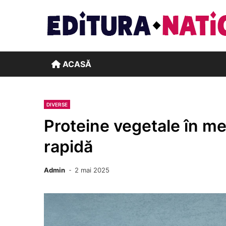
Skip
to
content
ACASĂ
DIVERSE
Proteine vegetale în m
rapidă
Admin
2 mai 2025