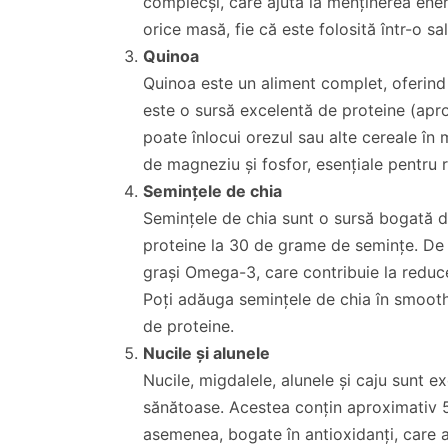
complecși, care ajută la menținerea ener
orice masă, fie că este folosită într-o s
Quinoa
Quinoa este un aliment complet, oferind 
este o sursă excelentă de proteine (apr
poate înlocui orezul sau alte cereale în
de magneziu și fosfor, esențiale pentru 
Semințele de chia
Semințele de chia sunt o sursă bogată d
proteine la 30 de grame de semințe. De
grași Omega-3, care contribuie la reducer
Poți adăuga semințele de chia în smoothi
de proteine.
Nucile și alunele
Nucile, migdalele, alunele și caju sunt e
sănătoase. Acestea conțin aproximativ 
asemenea, bogate în antioxidanți, care a