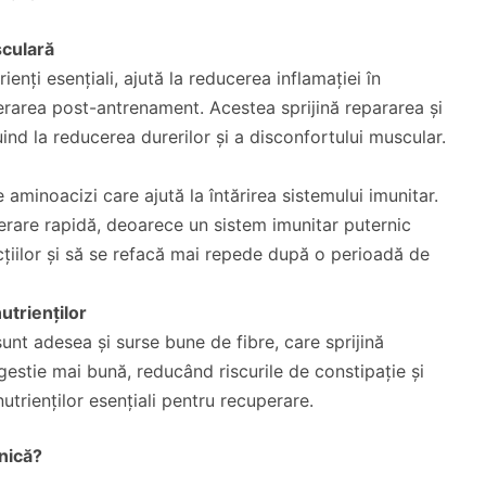
sculară
ienți esențiali, ajută la reducerea inflamației în
rarea post-antrenament. Acestea sprijină repararea și
ind la reducerea durerilor și a disconfortului muscular.
aminoacizi care ajută la întărirea sistemului imunitar.
erare rapidă, deoarece un sistem imunitar puternic
cțiilor și să se refacă mai repede după o perioadă de
utrienților
unt adesea și surse bune de fibre, care sprijină
igestie mai bună, reducând riscurile de constipație și
trienților esențiali pentru recuperare.
lnică?