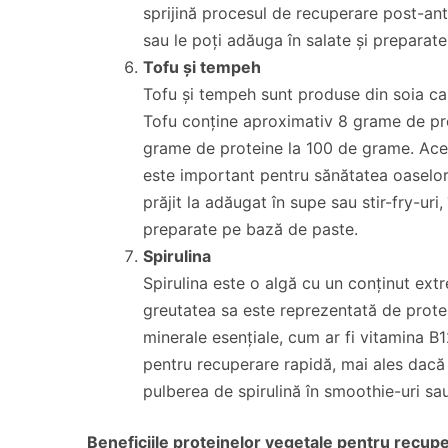
sprijină procesul de recuperare post-an
sau le poți adăuga în salate și preparate
Tofu și tempeh
Tofu și tempeh sunt produse din soia car
Tofu conține aproximativ 8 grame de pr
grame de proteine la 100 de grame. Ace
este important pentru sănătatea oaselor. 
prăjit la adăugat în supe sau stir-fry-uri
preparate pe bază de paste.
Spirulina
Spirulina este o algă cu un conținut ex
greutatea sa este reprezentată de prote
minerale esențiale, cum ar fi vitamina B1
pentru recuperare rapidă, mai ales dacă
pulberea de spirulină în smoothie-uri sau
Beneficiile proteinelor vegetale pentru recup