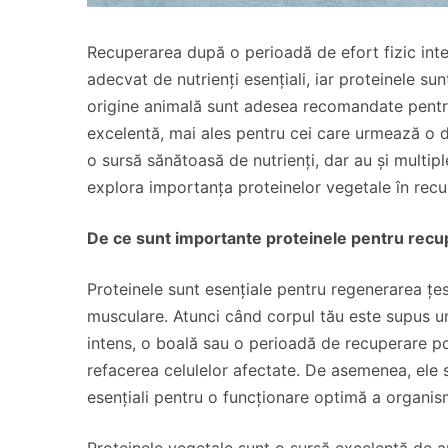
Recuperarea după o perioadă de efort fizic inte
adecvat de nutrienți esențiali, iar proteinele su
origine animală sunt adesea recomandate pentru
excelentă, mai ales pentru cei care urmează o 
o sursă sănătoasă de nutrienți, dar au și multipl
explora importanța proteinelor vegetale în recup
De ce sunt importante proteinele pentru rec
Proteinele sunt esențiale pentru regenerarea țes
musculare. Atunci când corpul tău este supus un
intens, o boală sau o perioadă de recuperare pos
refacerea celulelor afectate. De asemenea, ele s
esențiali pentru o funcționare optimă a organis
Proteinele vegetale sunt o sursă excelentă de am