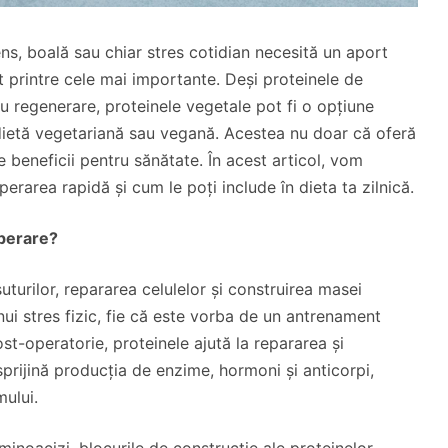
ns, boală sau chiar stres cotidian necesită un aport
nt printre cele mai importante. Deși proteinele de
 regenerare, proteinele vegetale pot fi o opțiune
dietă vegetariană sau vegană. Acestea nu doar că oferă
e beneficii pentru sănătate. În acest articol, vom
erarea rapidă și cum le poți include în dieta ta zilnică.
uperare?
uturilor, repararea celulelor și construirea masei
ui stres fizic, fie că este vorba de un antrenament
t-operatorie, proteinele ajută la repararea și
prijină producția de enzime, hormoni și anticorpi,
mului.
inoacizi, blocurile de construcție ale proteinelor.