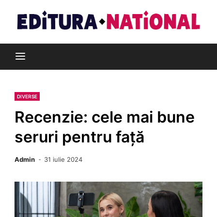
Skip
to
content
Din pasiune pentru cărți
Editura Național
DIVERSE
Recenzie: cele mai bune
seruri pentru față
Admin
31 iulie 2024