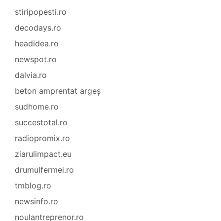
stiripopesti.ro
decodays.ro
headidea.ro
newspot.ro
dalvia.ro
beton amprentat argeș
sudhome.ro
succestotal.ro
radiopromix.ro
ziarulimpact.eu
drumulfermei.ro
tmblog.ro
newsinfo.ro
noulantreprenor.ro