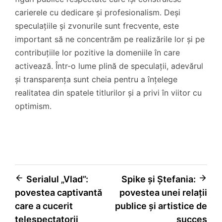
carierele cu dedicare și profesionalism. Deși
speculațiile și zvonurile sunt frecvente, este
important să ne concentrăm pe realizările lor și pe
contribuțiile lor pozitive la domeniile în care
activează. Într-o lume plină de speculații, adevărul
și transparența sunt cheia pentru a înțelege
realitatea din spatele titlurilor și a privi în viitor cu
optimism.
Navigare
Serialul „Vlad”:
Spike și Ștefania:
povestea captivantă
povestea unei relații
în
care a cucerit
publice și artistice de
articole
telespectatorii
succes