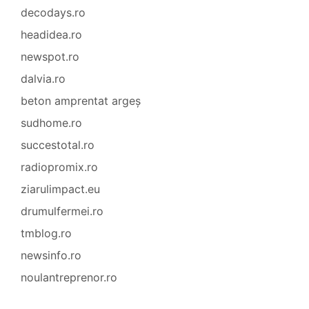
decodays.ro
headidea.ro
newspot.ro
dalvia.ro
beton amprentat argeș
sudhome.ro
succestotal.ro
radiopromix.ro
ziarulimpact.eu
drumulfermei.ro
tmblog.ro
newsinfo.ro
noulantreprenor.ro