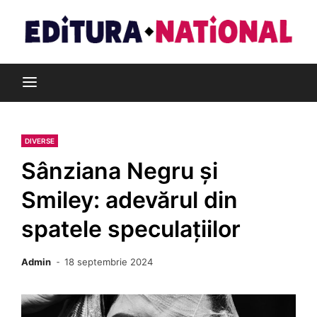
Skip
to
content
Din pasiune pentru cărți
Editura Național
DIVERSE
Sânziana Negru și
Smiley: adevărul din
spatele speculațiilor
Admin
18 septembrie 2024