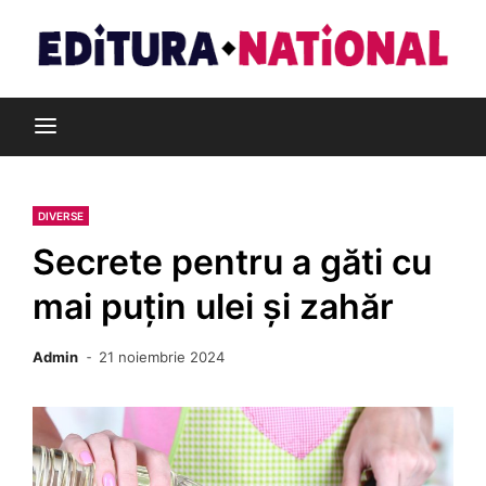
Skip
to
content
Din pasiune pentru cărți
Editura Național
DIVERSE
Secrete pentru a găti cu
mai puțin ulei și zahăr
Admin
21 noiembrie 2024