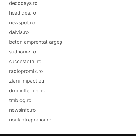
decodays.ro
headidea.ro
newspot.ro
dalvia.ro
beton amprentat argeș
sudhome.ro
succestotal.ro
radiopromix.ro
ziarulimpact.eu
drumulfermei.ro
tmblog.ro
newsinfo.ro
noulantreprenor.ro