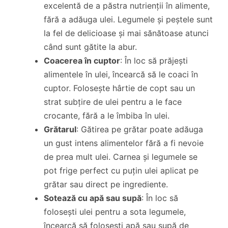
excelentă de a păstra nutrienții în alimente,
fără a adăuga ulei. Legumele și peștele sunt
la fel de delicioase și mai sănătoase atunci
când sunt gătite la abur.
Coacerea în cuptor
: În loc să prăjești
alimentele în ulei, încearcă să le coaci în
cuptor. Folosește hârtie de copt sau un
strat subțire de ulei pentru a le face
crocante, fără a le îmbiba în ulei.
Grătarul
: Gătirea pe grătar poate adăuga
un gust intens alimentelor fără a fi nevoie
de prea mult ulei. Carnea și legumele se
pot frige perfect cu puțin ulei aplicat pe
grătar sau direct pe ingrediente.
Sotează cu apă sau supă
: În loc să
folosești ulei pentru a sota legumele,
încearcă să folosești apă sau supă de