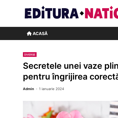
Skip
to
content
ACASĂ
DIVERSE
Secretele unei vaze pli
pentru îngrijirea corect
Admin
1 ianuarie 2024