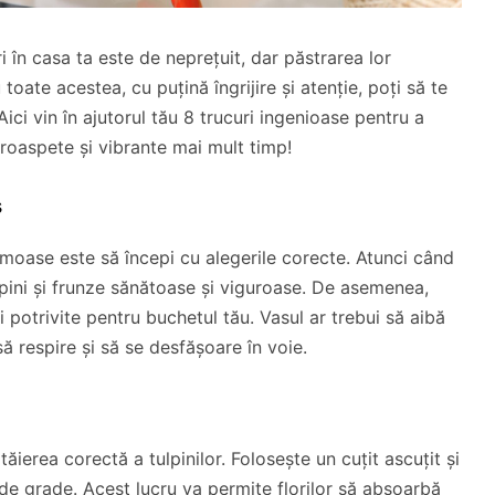
 în casa ta este de neprețuit, dar păstrarea lor
ate acestea, cu puțină îngrijire și atenție, poți să te
ici vin în ajutorul tău 8 trucuri ingenioase pentru a
 proaspete și vibrante mai mult timp!
s
rumoase este să începi cu alegerile corecte. Atunci când
ulpini și frunze sănătoase și viguroase. De asemenea,
 potrivite pentru buchetul tău. Vasul ar trebui să aibă
să respire și să se desfășoare în voie.
 tăierea corectă a tulpinilor. Folosește un cuțit ascuțit și
 de grade. Acest lucru va permite florilor să absoarbă