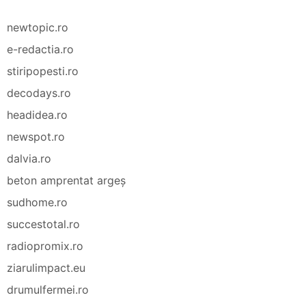
newtopic.ro
e-redactia.ro
stiripopesti.ro
decodays.ro
headidea.ro
newspot.ro
dalvia.ro
beton amprentat argeș
sudhome.ro
succestotal.ro
radiopromix.ro
ziarulimpact.eu
drumulfermei.ro