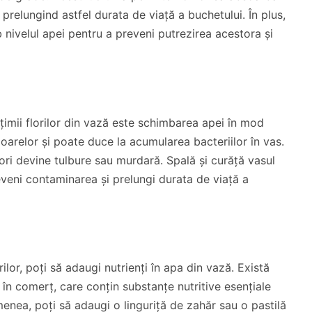
 prelungind astfel durata de viață a buchetului. În plus,
 nivelul apei pentru a preveni putrezirea acestora și
imii florilor din vază este schimbarea apei în mod
oarelor și poate duce la acumularea bacteriilor în vas.
ori devine tulbure sau murdară. Spală și curăță vasul
veni contaminarea și prelungi durata de viață a
lor, poți să adaugi nutrienți în apa din vază. Există
e în comerț, care conțin substanțe nutritive esențiale
menea, poți să adaugi o linguriță de zahăr sau o pastilă