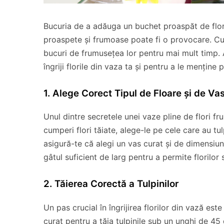
Bucuria de a adăuga un buchet proaspăt de flori
proaspete și frumoase poate fi o provocare. Cu to
bucuri de frumusețea lor pentru mai mult timp. A
îngriji florile din vaza ta și pentru a le menține
1. Alege Corect Tipul de Floare și de Va
Unul dintre secretele unei vaze pline de flori f
cumperi flori tăiate, alege-le pe cele care au t
asigură-te că alegi un vas curat și de dimensiuni
gâtul suficient de larg pentru a permite florilor 
2. Tăierea Corectă a Tulpinilor
Un pas crucial în îngrijirea florilor din vază este
curat pentru a tăia tulpinile sub un unghi de 45