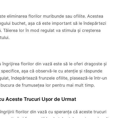
este eliminarea florilor muribunde sau ofilite. Acestea
egului buchet, așa că este important să le îndepărtezi
. Tăierea lor în mod regulat va stimula și creșterea
tului.
îngrijirea florilor din vază este să le oferi dragoste și
ci specifice, așa că observă-le cu atenție și răspunde
ulat, îndepărtează frunzele ofilite, plasează-le într-un
te bucura de frumusețea lor pentru mai mult timp.
cu Aceste Trucuri Ușor de Urmat
ngrijirii florilor din vază cu speranța că aceste trucuri