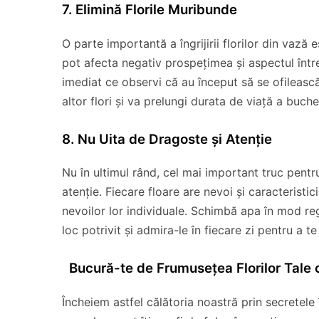
7. Elimină Florile Muribunde
O parte importantă a îngrijirii florilor din vază 
pot afecta negativ prospețimea și aspectul într
imediat ce observi că au început să se ofilească
altor flori și va prelungi durata de viață a buche
8. Nu Uita de Dragoste și Atenție
Nu în ultimul rând, cel mai important truc pentru 
atenție. Fiecare floare are nevoi și caracteristi
nevoilor lor individuale. Schimbă apa în mod reg
loc potrivit și admira-le în fiecare zi pentru a 
Bucură-te de Frumusețea Florilor Tale 
Încheiem astfel călătoria noastră prin secretele î