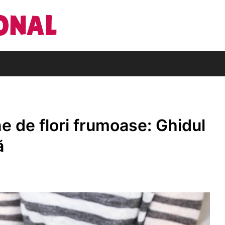
Din pasiune pentru cărți
Editura Națio
ne de flori frumoase: Ghidul
ă