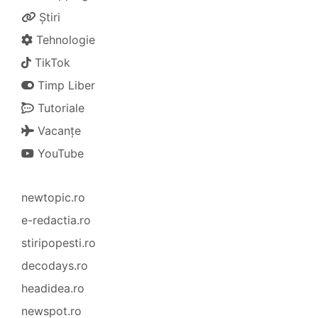
Știri
Tehnologie
TikTok
Timp Liber
Tutoriale
Vacanțe
YouTube
newtopic.ro
e-redactia.ro
stiripopesti.ro
decodays.ro
headidea.ro
newspot.ro