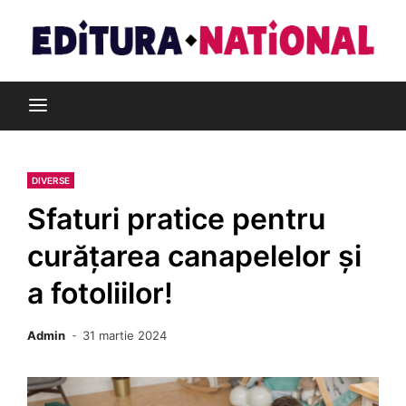
Skip
to
content
Din pasiune pentru cărți
Editura Național
DIVERSE
Sfaturi pratice pentru
curățarea canapelelor și
a fotoliilor!
Admin
31 martie 2024