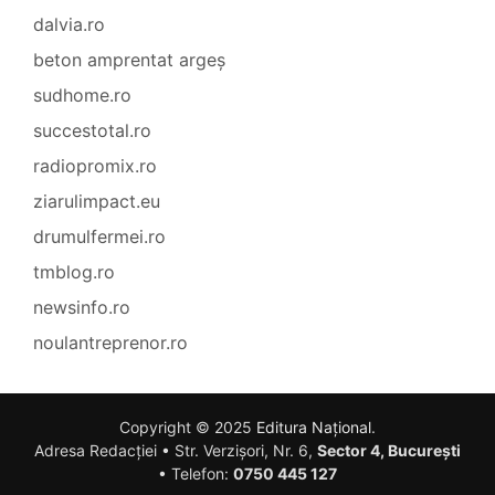
dalvia.ro
beton amprentat argeș
sudhome.ro
succestotal.ro
radiopromix.ro
ziarulimpact.eu
drumulfermei.ro
tmblog.ro
newsinfo.ro
noulantreprenor.ro
Copyright © 2025
Editura Național
.
Adresa Redacției • Str. Verzișori, Nr. 6,
Sector 4, București
• Telefon:
0750 445 127