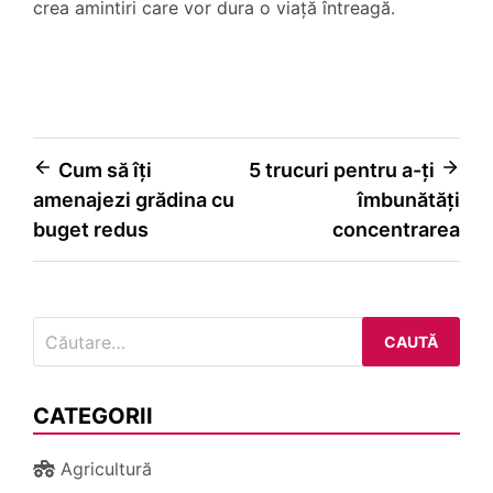
crea amintiri care vor dura o viață întreagă.
Navigare
Cum să îți
5 trucuri pentru a-ți
amenajezi grădina cu
îmbunătăți
în
buget redus
concentrarea
articole
Caută
după:
CATEGORII
Agricultură