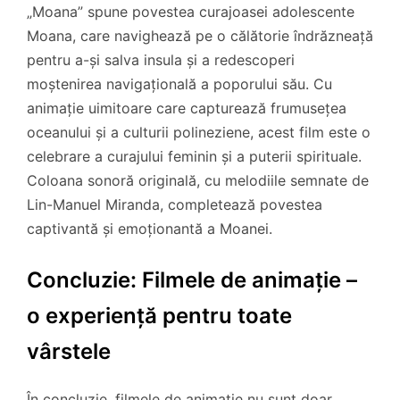
„Moana” spune povestea curajoasei adolescente
Moana, care navighează pe o călătorie îndrăzneață
pentru a-și salva insula și a redescoperi
moștenirea navigațională a poporului său. Cu
animație uimitoare care capturează frumusețea
oceanului și a culturii polineziene, acest film este o
celebrare a curajului feminin și a puterii spirituale.
Coloana sonoră originală, cu melodiile semnate de
Lin-Manuel Miranda, completează povestea
captivantă și emoționantă a Moanei.
Concluzie: Filmele de animație –
o experiență pentru toate
vârstele
În concluzie, filmele de animație nu sunt doar