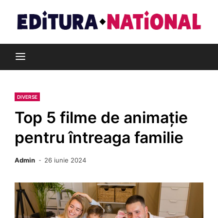
Skip
to
content
Din pasiune pentru cărți
Editura Național
DIVERSE
Top 5 filme de animație
pentru întreaga familie
Admin
26 iunie 2024