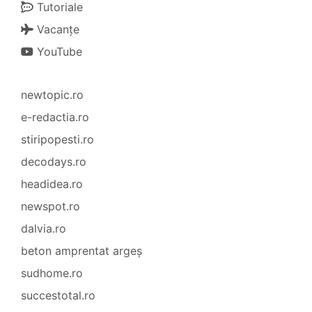
Tutoriale
Vacanțe
YouTube
newtopic.ro
e-redactia.ro
stiripopesti.ro
decodays.ro
headidea.ro
newspot.ro
dalvia.ro
beton amprentat argeș
sudhome.ro
succestotal.ro