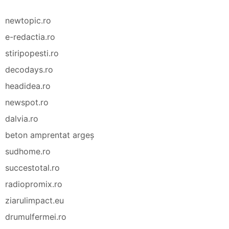
newtopic.ro
e-redactia.ro
stiripopesti.ro
decodays.ro
headidea.ro
newspot.ro
dalvia.ro
beton amprentat argeș
sudhome.ro
succestotal.ro
radiopromix.ro
ziarulimpact.eu
drumulfermei.ro