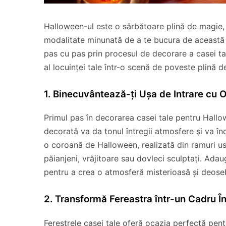
Halloween-ul este o sărbătoare plină de magie, m
modalitate minunată de a te bucura de această
pas cu pas prin procesul de decorare a casei ta
al locuinței tale într-o scenă de poveste plină d
1. Binecuvântează-ți Ușa de Intrare cu Of
Primul pas în decorarea casei tale pentru Hallo
decorată va da tonul întregii atmosfere și va înc
o coroană de Halloween, realizată din ramuri us
păianjeni, vrăjitoare sau dovleci sculptați. Ada
pentru a crea o atmosferă misterioasă și deoseb
2. Transformă Fereastra într-un Cadru 
Ferestrele casei tale oferă ocazia perfectă pen