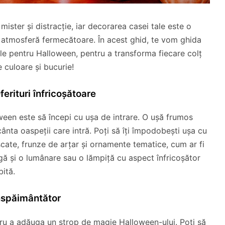
ister și distracție, iar decorarea casei tale este o
 atmosferă fermecătoare. În acest ghid, te vom ghida
le pentru Halloween, pentru a transforma fiecare colț
e culoare și bucurie!
erituri înfricoșătoare
ween este să începi cu ușa de intrare. O ușă frumos
ânta oaspeții care intră. Poți să îți împodobești ușa cu
cate, frunze de arțar și ornamente tematice, cum ar fi
ugă și o lumânare sau o lămpiță cu aspect înfricoșător
ită.
Înspăimântător
tru a adăuga un strop de magie Halloween-ului. Poți să