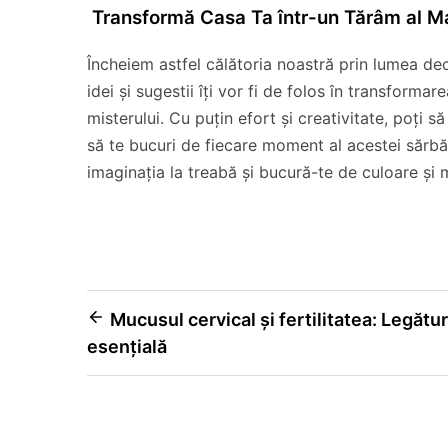
Transformă Casa Ta într-un Tărâm al Mag
Încheiem astfel călătoria noastră prin lumea de
idei și sugestii îți vor fi de folos în transformar
misterului. Cu puțin efort și creativitate, poți s
să te bucuri de fiecare moment al acestei sărbăt
imaginația la treabă și bucură-te de culoare și
Navigare
Mucusul cervical și fertilitatea: Legătu
esențială
în
articole