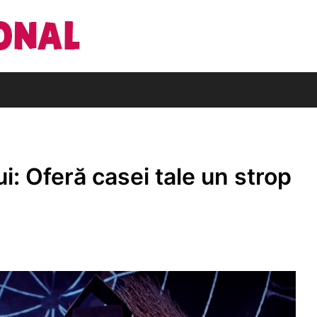
Din pasiune pentru cărți
Editura Națio
i: Oferă casei tale un strop