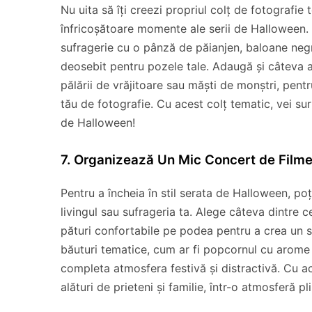
Nu uita să îți creezi propriul colț de fotografie
înfricoșătoare momente ale serii de Halloween. P
sufragerie cu o pânză de păianjen, baloane negr
deosebit pentru pozele tale. Adaugă și câteva ac
pălării de vrăjitoare sau măști de monștri, pentr
tău de fotografie. Cu acest colț tematic, vei su
de Halloween!
7. Organizează Un Mic Concert de Film
Pentru a încheia în stil serata de Halloween, po
livingul sau sufrageria ta. Alege câteva dintre c
pături confortabile pe podea pentru a crea un sp
băuturi tematice, cum ar fi popcornul cu arome
completa atmosfera festivă și distractivă. Cu a
alături de prieteni și familie, într-o atmosferă 