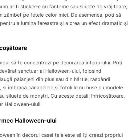
cum ar fi sticker-e cu fantome sau siluete de vrăjitoare,
 un zâmbet pe fețele celor mici. De asemenea, poți să
pentru a lumina fereastra și a crea un efect dramatic și
icoșătoare
mpul să te concentrezi pe decorarea interiorului. Poți
 adevărat sanctuar al Halloween-ului, folosind
daugă păianjeni din pluș sau din hârtie, răspândi
, și îmbracă canapelele și fotoliile cu huse cu modele
u siluete de monștri. Cu aceste detalii înfricoșătoare,
ter Halloween-ului!
armec Halloween-ului
een în decorul casei tale este să îți creezi propriul