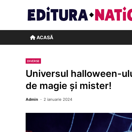
Skip
to
content
ACASĂ
DIVERSE
Universul halloween-ulu
de magie și mister!
Admin
2 ianuarie 2024