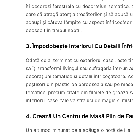
îți decorezi ferestrele cu decorațiuni tematice, 
care să atragă atenția trecătorilor și să aducă
adaugi și câteva lămpițe cu aspect înfricoșător 
deosebit în timpul nopții.
3. Împodobește Interiorul Cu Detalii Înfr
Odată ce ai terminat cu exteriorul casei, este ti
să îți transformi livingul sau sufrageria într-un
decorațiuni tematice și detalii înfricoșătoare. A
peștișori din plastic pe pardoseală sau pe mese
tematice, precum citate din filmele de groază sa
interiorul casei tale va străluci de magie și mis
4. Crează Un Centru de Masă Plin de F
Un alt mod minunat de a adăuga o notă de Hallow