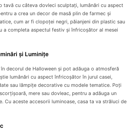
 tavă cu câteva dovleci sculptați, lumânări cu aspect
 pentru a crea un decor de masă plin de farmec și
tice, cum ar fi clopoței negri, păianjeni din plastic sau
a completa aspectul festiv și înfricoșător al mesei
inări și Luminițe
le în decorul de Halloween și pot adăuga o atmosferă
tie lumânări cu aspect înfricoșător în jurul casei,
endate sau lămpițe decorative cu modele tematice. Poți
scorțișoară, mere sau dovleac, pentru a adăuga un
e. Cu aceste accesorii luminoase, casa ta va străluci de
ic