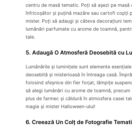
centru de masă tematic. Poți să așezi pe masă o
înfricoșător și puțină mazăre sau cartofi copți
mister. Poți să adaugi și câteva decorațiuni tema
lumânări parfumate cu arome de toamnă, pentru 
tale.
5. Adaugă O Atmosferă Deosebită cu Lum
Lumânările și luminițele sunt elemente esenția
deosebită și misterioasă în întreaga casă. Împrăș
folosind sfeșnice din fier forjat, lămpițe susp
să alegi lumânări cu arome de toamnă, precum 
plus de farmec și căldură în atmosfera casei tal
magie și mister Halloween-ului!
6. Creează Un Colț de Fotografie Temat