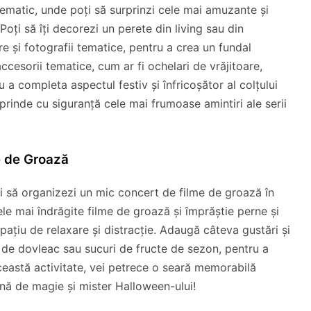
 tematic, unde poți să surprinzi cele mai amuzante și
oți să îți decorezi un perete din living sau din
e și fotografii tematice, pentru a crea un fundal
cesorii tematice, cum ar fi ochelari de vrăjitoare,
u a completa aspectul festiv și înfricoșător al colțului
rprinde cu siguranță cele mai frumoase amintiri ale serii
e de Groază
ți să organizezi un mic concert de filme de groază în
ele mai îndrăgite filme de groază și împrăștie perne și
ațiu de relaxare și distracție. Adaugă câteva gustări și
 de dovleac sau sucuri de fructe de sezon, pentru a
ceastă activitate, vei petrece o seară memorabilă
plină de magie și mister Halloween-ului!