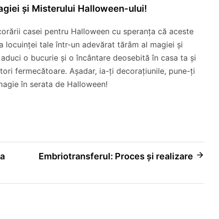
iei și Misterului Halloween-ului!
corării casei pentru Halloween cu speranța că aceste
ea locuinței tale într-un adevărat tărâm al magiei și
ă aduci o bucurie și o încântare deosebită în casa ta și
ori fermecătoare. Așadar, ia-ți decorațiunile, pune-ți
 magie în serata de Halloween!
ra
Embriotransferul: Proces și realizare