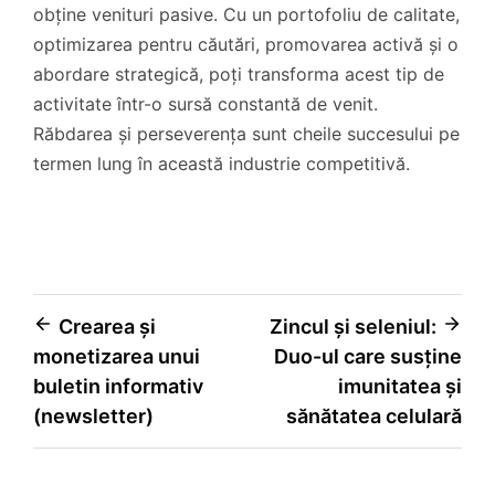
obține venituri pasive. Cu un portofoliu de calitate,
optimizarea pentru căutări, promovarea activă și o
abordare strategică, poți transforma acest tip de
activitate într-o sursă constantă de venit.
Răbdarea și perseverența sunt cheile succesului pe
termen lung în această industrie competitivă.
Navigare
Crearea și
Zincul și seleniul:
monetizarea unui
Duo-ul care susține
în
buletin informativ
imunitatea și
articole
(newsletter)
sănătatea celulară