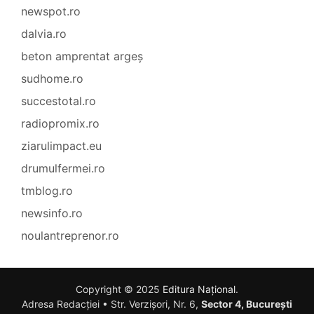
newspot.ro
dalvia.ro
beton amprentat argeș
sudhome.ro
succestotal.ro
radiopromix.ro
ziarulimpact.eu
drumulfermei.ro
tmblog.ro
newsinfo.ro
noulantreprenor.ro
Copyright © 2025
Editura Național
.
Adresa Redacției • Str. Verzișori, Nr. 6,
Sector 4, București