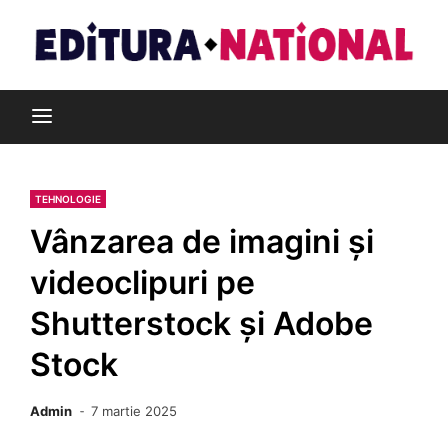
Skip
to
content
Din pasiune pentru cărți
Editura Național
TEHNOLOGIE
Vânzarea de imagini și
videoclipuri pe
Shutterstock și Adobe
Stock
Admin
7 martie 2025