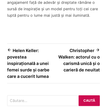
angajament față de adevăr și dreptate rămâne o
sursă de inspirație și un model pentru toți cei care
luptă pentru o lume mai justă și mai iluminată.
Navigare
Helen Keller:
Christopher
povestea
Walken: actorul cu o
în
inspirațională a unei
carismă unică și o
articole
femei surde și oarbe
carieră de neuitat
care a cucerit lumea
Caută
după: