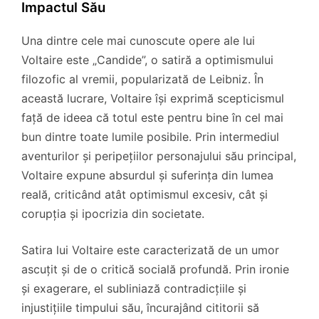
Impactul Său
Una dintre cele mai cunoscute opere ale lui
Voltaire este „Candide”, o satiră a optimismului
filozofic al vremii, popularizată de Leibniz. În
această lucrare, Voltaire își exprimă scepticismul
față de ideea că totul este pentru bine în cel mai
bun dintre toate lumile posibile. Prin intermediul
aventurilor și peripețiilor personajului său principal,
Voltaire expune absurdul și suferința din lumea
reală, criticând atât optimismul excesiv, cât și
corupția și ipocrizia din societate.
Satira lui Voltaire este caracterizată de un umor
ascuțit și de o critică socială profundă. Prin ironie
și exagerare, el subliniază contradicțiile și
injustițiile timpului său, încurajând cititorii să