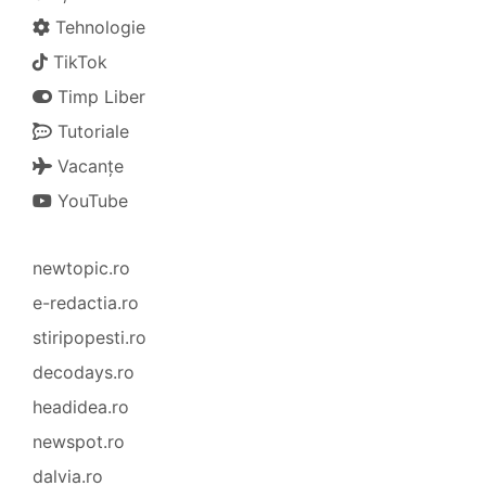
Tehnologie
TikTok
Timp Liber
Tutoriale
Vacanțe
YouTube
newtopic.ro
e-redactia.ro
stiripopesti.ro
decodays.ro
headidea.ro
newspot.ro
dalvia.ro