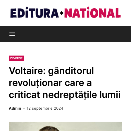
Skip
to
content
Din pasiune pentru cărți
Editura Național
DIVERSE
Voltaire: gânditorul
revoluționar care a
criticat nedreptățile lumii
Admin
12 septembrie 2024