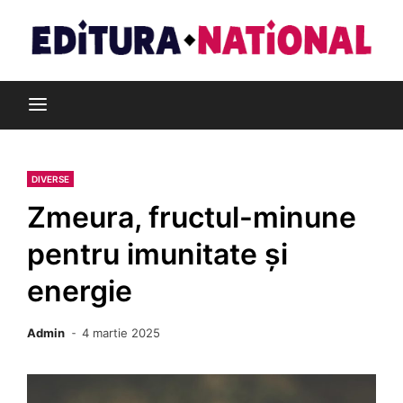
Skip
to
content
Din pasiune pentru cărți
Editura Național
DIVERSE
Zmeura, fructul-minune
pentru imunitate și
energie
Admin
4 martie 2025