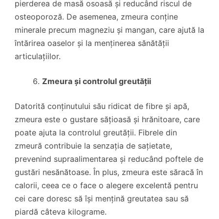
pierderea de masă osoasă și reducând riscul de
osteoporoză. De asemenea, zmeura conține
minerale precum magneziu și mangan, care ajută la
întărirea oaselor și la menținerea sănătății
articulațiilor.
Zmeura și controlul greutății
Datorită conținutului său ridicat de fibre și apă,
zmeura este o gustare sățioasă și hrănitoare, care
poate ajuta la controlul greutății. Fibrele din
zmeură contribuie la senzația de sațietate,
prevenind supraalimentarea și reducând poftele de
gustări nesănătoase. În plus, zmeura este săracă în
calorii, ceea ce o face o alegere excelentă pentru
cei care doresc să își mențină greutatea sau să
piardă câteva kilograme.