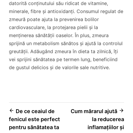
datorită conținutului său ridicat de vitamine,
minerale, fibre și antioxidanți. Consumul regulat de
zmeură poate ajuta la prevenirea bolilor
cardiovasculare, la protejarea pielii și la
menținerea sănătății oaselor. În plus, zmeura
sprijină un metabolism sănătos și ajută la controlul
greutății. Adăugând zmeura în dieta ta zilnică, îți
vei sprijini sănătatea pe termen lung, beneficiind
de gustul delicios și de valorile sale nutritive.
Navigare
De ce ceaiul de
Cum mărarul ajută
fenicul este perfect
la reducerea
în
pentru sănătatea ta
inflamațiilor și