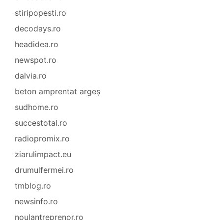
stiripopesti.ro
decodays.ro
headidea.ro
newspot.ro
dalvia.ro
beton amprentat argeș
sudhome.ro
succestotal.ro
radiopromix.ro
ziarulimpact.eu
drumulfermei.ro
tmblog.ro
newsinfo.ro
noulantreprenor.ro