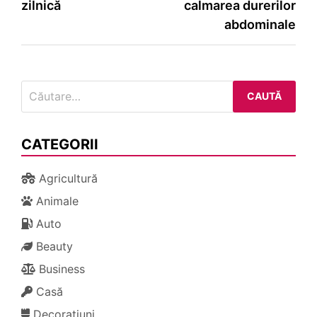
articole
zilnică
calmarea durerilor
abdominale
Caută
după:
CATEGORII
Agricultură
Animale
Auto
Beauty
Business
Casă
Decorațiuni