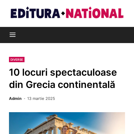
Skip
to
content
Din pasiune pentru cărți
Editura Național
DIVERSE
10 locuri spectaculoase
din Grecia continentală
Admin
13 martie 2025