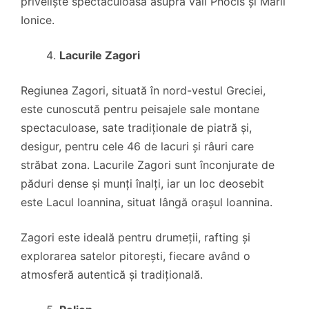
priveliște spectaculoasă asupra văii Phocis și Mării
Ionice.
Lacurile Zagori
Regiunea Zagori, situată în nord-vestul Greciei,
este cunoscută pentru peisajele sale montane
spectaculoase, sate tradiționale de piatră și,
desigur, pentru cele 46 de lacuri și râuri care
străbat zona. Lacurile Zagori sunt înconjurate de
păduri dense și munți înalți, iar un loc deosebit
este Lacul Ioannina, situat lângă orașul Ioannina.
Zagori este ideală pentru drumeții, rafting și
explorarea satelor pitorești, fiecare având o
atmosferă autentică și tradițională.