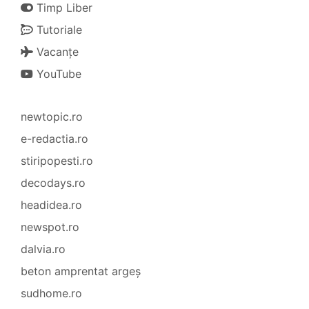
Timp Liber
Tutoriale
Vacanțe
YouTube
newtopic.ro
e-redactia.ro
stiripopesti.ro
decodays.ro
headidea.ro
newspot.ro
dalvia.ro
beton amprentat argeș
sudhome.ro