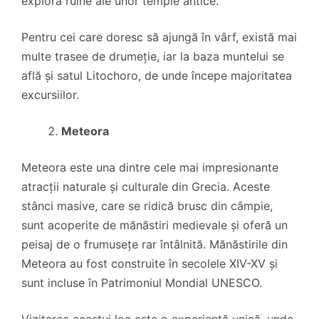
explora ruine ale unor temple antice.
Pentru cei care doresc să ajungă în vârf, există mai
multe trasee de drumeție, iar la baza muntelui se
află și satul Litochoro, de unde începe majoritatea
excursiilor.
Meteora
Meteora este una dintre cele mai impresionante
atracții naturale și culturale din Grecia. Aceste
stânci masive, care se ridică brusc din câmpie,
sunt acoperite de mănăstiri medievale și oferă un
peisaj de o frumusețe rar întâlnită. Mănăstirile din
Meteora au fost construite în secolele XIV-XV și
sunt incluse în Patrimoniul Mondial UNESCO.
Vizitarea acestui loc este o experiență unică, unde