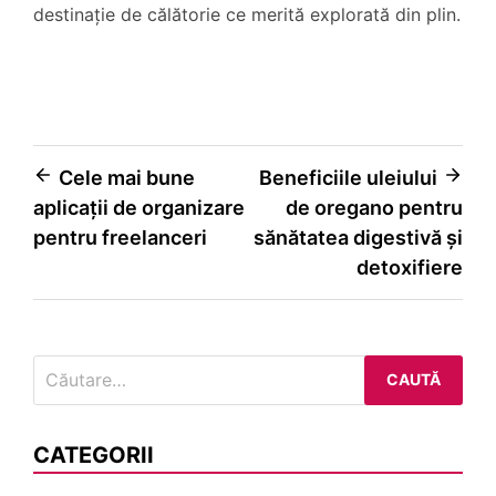
destinație de călătorie ce merită explorată din plin.
Navigare
Cele mai bune
Beneficiile uleiului
aplicații de organizare
de oregano pentru
în
pentru freelanceri
sănătatea digestivă și
articole
detoxifiere
Caută
după:
CATEGORII