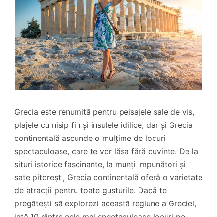
Grecia este renumită pentru peisajele sale de vis,
plajele cu nisip fin și insulele idilice, dar și Grecia
continentală ascunde o mulțime de locuri
spectaculoase, care te vor lăsa fără cuvinte. De la
situri istorice fascinante, la munți impunători și
sate pitorești, Grecia continentală oferă o varietate
de atracții pentru toate gusturile. Dacă te
pregătești să explorezi această regiune a Greciei,
iată 10 dintre cele mai spectaculoase locuri pe