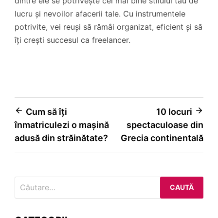
dintre ele se potrivește cel mai bine stilului tău de
lucru și nevoilor afacerii tale. Cu instrumentele
potrivite, vei reuși să rămâi organizat, eficient și să
îți crești succesul ca freelancer.
Navigare
Cum să îți
10 locuri
înmatriculezi o mașină
spectaculoase din
în
adusă din străinătate?
Grecia continentală
articole
Caută
după: