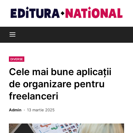
Skip
to
content
Din pasiune pentru cărți
Editura Național
DIVERSE
Cele mai bune aplicații
de organizare pentru
freelanceri
Admin
13 martie 2025