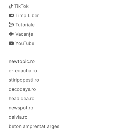
TikTok
Timp Liber
Tutoriale
Vacanțe
YouTube
newtopic.ro
e-redactia.ro
stiripopesti.ro
decodays.ro
headidea.ro
newspot.ro
dalvia.ro
beton amprentat argeș