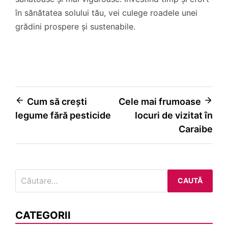
în sănătatea solului tău, vei culege roadele unei
grădini prospere și sustenabile.
Navigare
Cum să crești
Cele mai frumoase
legume fără pesticide
locuri de vizitat în
în
Caraibe
articole
Caută
după:
CATEGORII