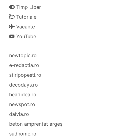
Timp Liber
Tutoriale
Vacanțe
YouTube
newtopic.ro
e-redactia.ro
stiripopesti.ro
decodays.ro
headidea.ro
newspot.ro
dalvia.ro
beton amprentat argeș
sudhome.ro