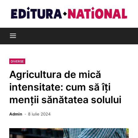
Skip
to
content
Din pasiune pentru cărți
Editura Național
DIVERSE
Agricultura de mică
intensitate: cum să îți
menții sănătatea solului
Admin
8 iulie 2024