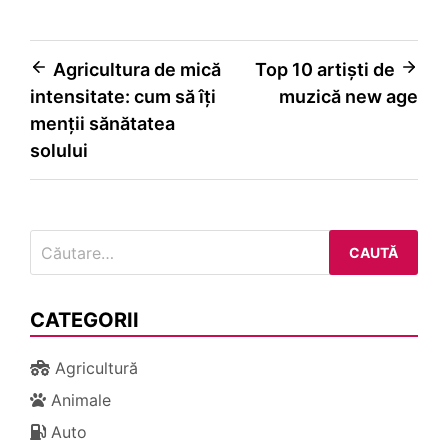
Navigare
Agricultura de mică
Top 10 artiști de
intensitate: cum să îți
muzică new age
în
menții sănătatea
articole
solului
Caută
după:
CATEGORII
Agricultură
Animale
Auto