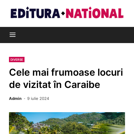
Skip
to
content
Din pasiune pentru cărți
Editura Național
DIVERSE
Cele mai frumoase locuri
de vizitat în Caraibe
Admin
9 iulie 2024