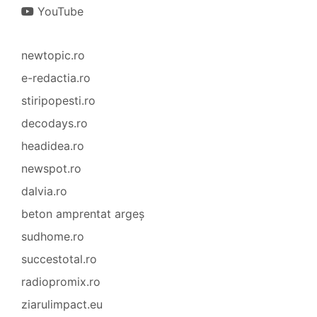
YouTube
newtopic.ro
e-redactia.ro
stiripopesti.ro
decodays.ro
headidea.ro
newspot.ro
dalvia.ro
beton amprentat argeș
sudhome.ro
succestotal.ro
radiopromix.ro
ziarulimpact.eu