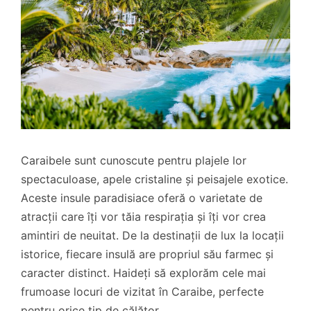
Caraibele sunt cunoscute pentru plajele lor
spectaculoase, apele cristaline și peisajele exotice.
Aceste insule paradisiace oferă o varietate de
atracții care îți vor tăia respirația și îți vor crea
amintiri de neuitat. De la destinații de lux la locații
istorice, fiecare insulă are propriul său farmec și
caracter distinct. Haideți să explorăm cele mai
frumoase locuri de vizitat în Caraibe, perfecte
pentru orice tip de călător.