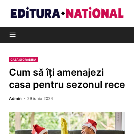
Skip
to
content
Din pasiune pentru cărți
Editura Național
CASĂ ȘI GRĂDINĂ
Cum să îți amenajezi
casa pentru sezonul rece
Admin
29 iunie 2024