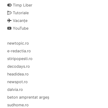
Timp Liber
Tutoriale
Vacanțe
YouTube
newtopic.ro
e-redactia.ro
stiripopesti.ro
decodays.ro
headidea.ro
newspot.ro
dalvia.ro
beton amprentat argeș
sudhome.ro