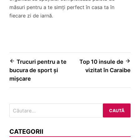
măsuri pentru a te simți perfect în casa ta în
fiecare zi de iarnă.
Navigare
Trucuri pentru a te
Top 10 insule de
bucura de sport și
vizitat în Caraibe
în
mișcare
articole
Caută
după:
CATEGORII