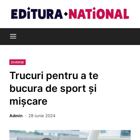
Skip
to
content
Din pasiune pentru cărți
Editura Național
DIVERSE
Trucuri pentru a te
bucura de sport și
mișcare
Admin
28 iunie 2024