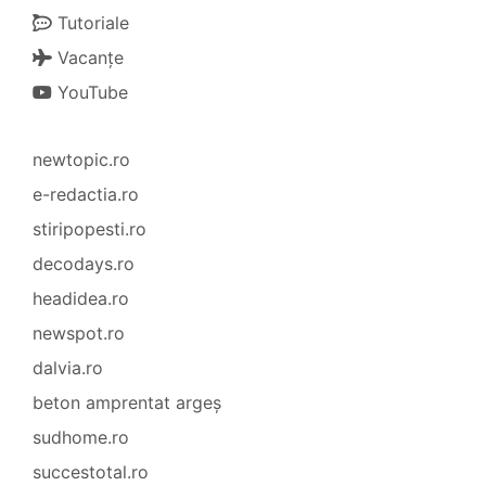
Tutoriale
Vacanțe
YouTube
newtopic.ro
e-redactia.ro
stiripopesti.ro
decodays.ro
headidea.ro
newspot.ro
dalvia.ro
beton amprentat argeș
sudhome.ro
succestotal.ro