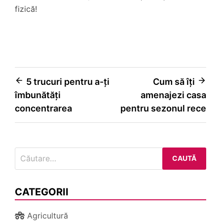
fizică!
Navigare
5 trucuri pentru a-ți
Cum să îți
îmbunătăți
amenajezi casa
în
concentrarea
pentru sezonul rece
articole
Caută
după:
CATEGORII
Agricultură