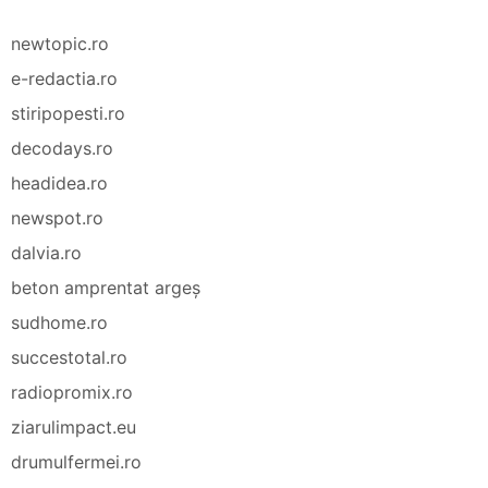
newtopic.ro
e-redactia.ro
stiripopesti.ro
decodays.ro
headidea.ro
newspot.ro
dalvia.ro
beton amprentat argeș
sudhome.ro
succestotal.ro
radiopromix.ro
ziarulimpact.eu
drumulfermei.ro