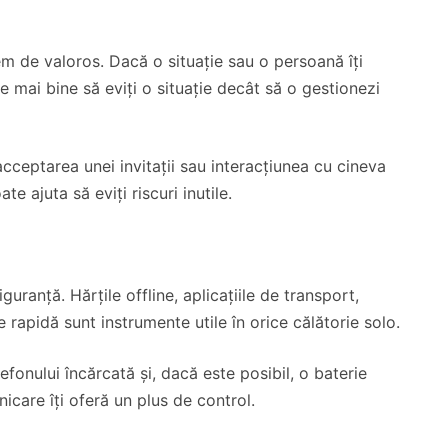
em de valoros. Dacă o situație sau o persoană îți
 mai bine să eviți o situație decât să o gestionezi
cceptarea unei invitații sau interacțiunea cu cineva
e ajuta să eviți riscuri inutile.
guranță. Hărțile offline, aplicațiile de transport,
rapidă sunt instrumente utile în orice călătorie solo.
onului încărcată și, dacă este posibil, o baterie
icare îți oferă un plus de control.