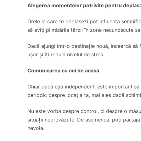
Alegerea momentelor potrivite pentru deplas
Orele la care te deplasezi pot influența semnifi
să eviți plimbările târzii în zone necunoscute sa
Dacă ajungi într-o destinație nouă, încearcă să fa
ușor și îți reduci nivelul de stres.
Comunicarea cu cei de acasă
Chiar dacă ești independent, este important să 
periodic despre locația ta, mai ales dacă schimbi
Nu este vorba despre control, ci despre o măsur
situații neprevăzute. De asemenea, poți partaja
nevoia.