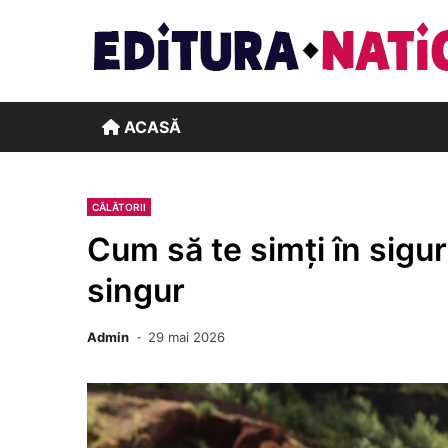
Skip
to
content
ACASĂ
CĂLĂTORII
Cum să te simți în sigu
singur
Admin
29 mai 2026