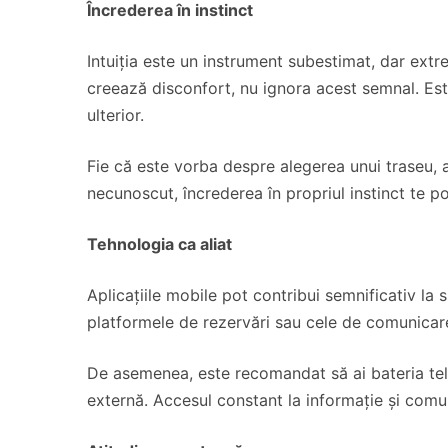
Încrederea în instinct
Intuiția este un instrument subestimat, dar extr
creează disconfort, nu ignora acest semnal. Este
ulterior.
Fie că este vorba despre alegerea unui traseu, a
necunoscut, încrederea în propriul instinct te poat
Tehnologia ca aliat
Aplicațiile mobile pot contribui semnificativ la si
platformele de rezervări sau cele de comunicare 
De asemenea, este recomandat să ai bateria telef
externă. Accesul constant la informație și comun