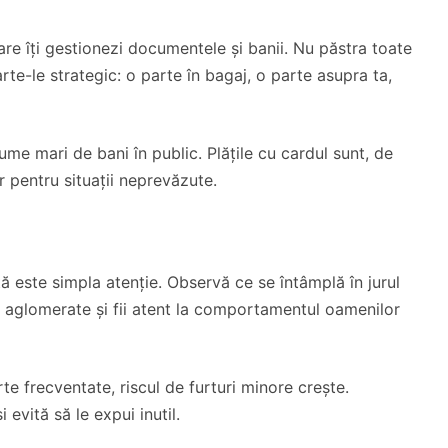
are îți gestionezi documentele și banii. Nu păstra toate
arte-le strategic: o parte în bagaj, o parte asupra ta,
ume mari de bani în public. Plățile cu cardul sunt, de
r pentru situații neprevăzute.
ă este simpla atenție. Observă ce se întâmplă în jurul
ne aglomerate și fii atent la comportamentul oamenilor
arte frecventate, riscul de furturi minore crește.
 evită să le expui inutil.