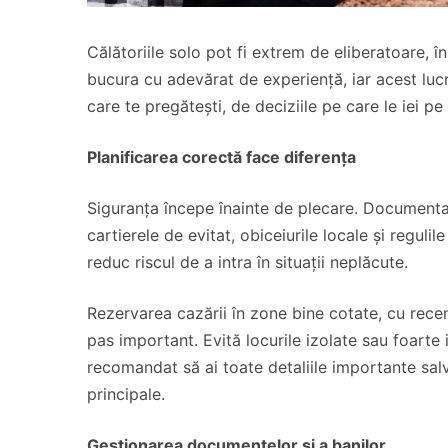
Călătoriile solo pot fi extrem de eliberatoare, î
bucura cu adevărat de experiență, iar acest lucr
care te pregătești, de deciziile pe care le iei pe 
Planificarea corectă face diferența
Siguranța începe înainte de plecare. Documentar
cartierele de evitat, obiceiurile locale și regulil
reduc riscul de a intra în situații neplăcute.
Rezervarea cazării în zone bine cotate, cu recenz
pas important. Evită locurile izolate sau foarte 
recomandat să ai toate detaliile importante salv
principale.
Gestionarea documentelor și a banilor