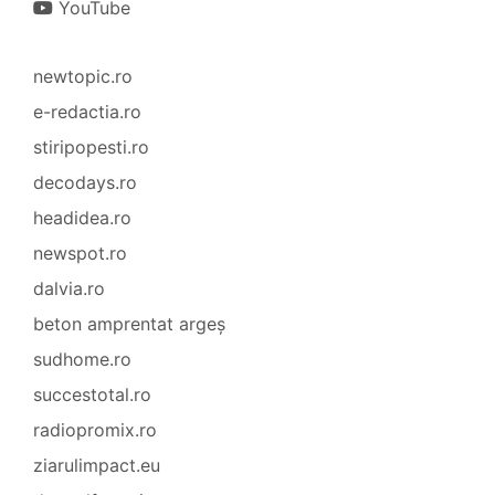
YouTube
newtopic.ro
e-redactia.ro
stiripopesti.ro
decodays.ro
headidea.ro
newspot.ro
dalvia.ro
beton amprentat argeș
sudhome.ro
succestotal.ro
radiopromix.ro
ziarulimpact.eu