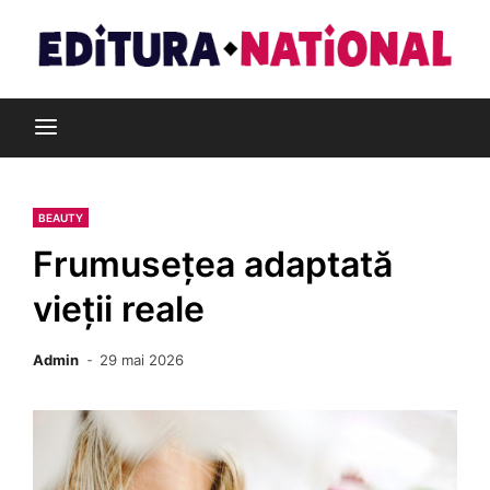
Skip
to
content
Din pasiune pentru cărți
Editura Național
BEAUTY
Frumusețea adaptată
vieții reale
Admin
29 mai 2026