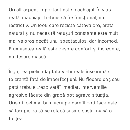
Un alt aspect important este machiajul. În viața
reală, machiajul trebuie să fie funcțional, nu
restrictiv. Un look care rezistă câteva ore, arată
natural și nu necesită retușuri constante este mult
mai valoros decât unul spectaculos, dar incomod.
Frumusețea reală este despre confort și încredere,
nu despre mască.
Îngrijirea pielii adaptată vieții reale înseamnă și
toleranță față de imperfecțiuni. Nu fiecare coș sau
pată trebuie „rezolvată” imediat. Intervențiile
agresive făcute din grabă pot agrava situația.
Uneori, cel mai bun lucru pe care îl poți face este
să lași pielea să se refacă și să o susții, nu să o
forțezi.