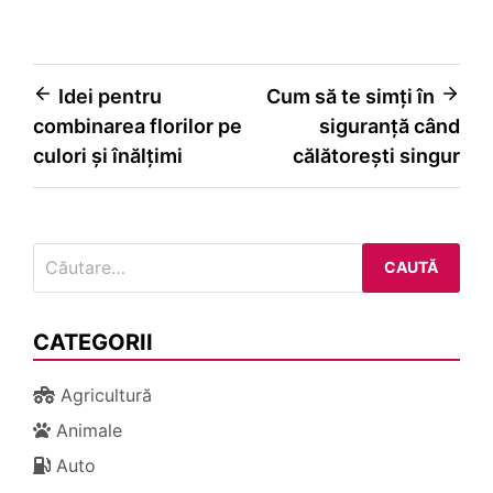
Navigare
Idei pentru
Cum să te simți în
combinarea florilor pe
siguranță când
în
culori și înălțimi
călătorești singur
articole
Caută
după:
CATEGORII
Agricultură
Animale
Auto