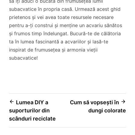
să îți aduci o bucată din frumusețea lumii
subacvatice în propria casă. Urmează acest ghid
prietenos și vei avea toate resursele necesare
pentru a-ți construi și menține un acvariu sănătos
și frumos timp îndelungat. Bucură-te de călătoria
ta în lumea fascinantă a acvariilor și lasă-te
inspirat de frumusețea și armonia vieții
subacvatice!
Navigare
Lumea DIY a
Cum să vopsești în
suporturilor din
dungi colorate
în
scânduri reciclate
articole