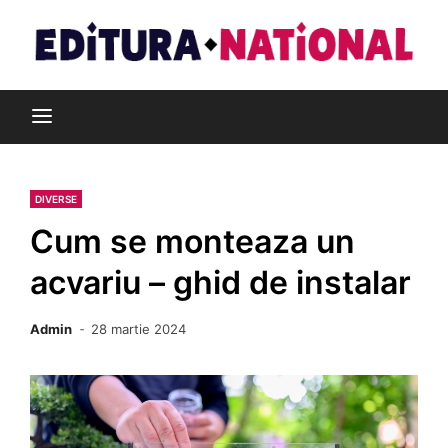
Skip
to
content
Din pasiune pentru cărți
Editura Național
DIVERSE
Cum se monteaza un
acvariu – ghid de instalar
Admin
28 martie 2024