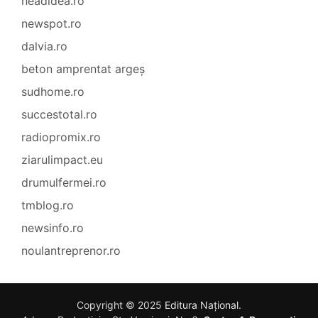
headidea.ro
newspot.ro
dalvia.ro
beton amprentat argeș
sudhome.ro
succestotal.ro
radiopromix.ro
ziarulimpact.eu
drumulfermei.ro
tmblog.ro
newsinfo.ro
noulantreprenor.ro
Copyright © 2025
Editura Național
.