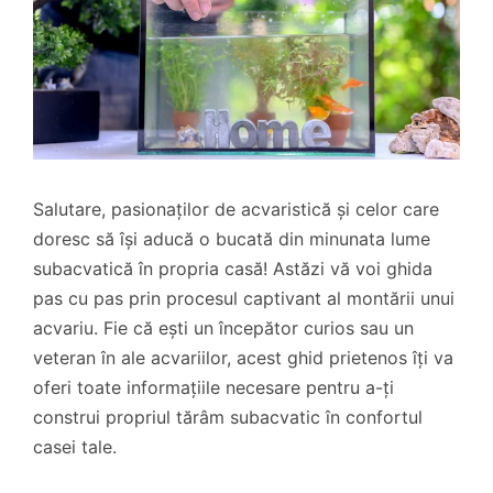
Salutare, pasionaților de acvaristică și celor care
doresc să își aducă o bucată din minunata lume
subacvatică în propria casă! Astăzi vă voi ghida
pas cu pas prin procesul captivant al montării unui
acvariu. Fie că ești un începător curios sau un
veteran în ale acvariilor, acest ghid prietenos îți va
oferi toate informațiile necesare pentru a-ți
construi propriul tărâm subacvatic în confortul
casei tale.