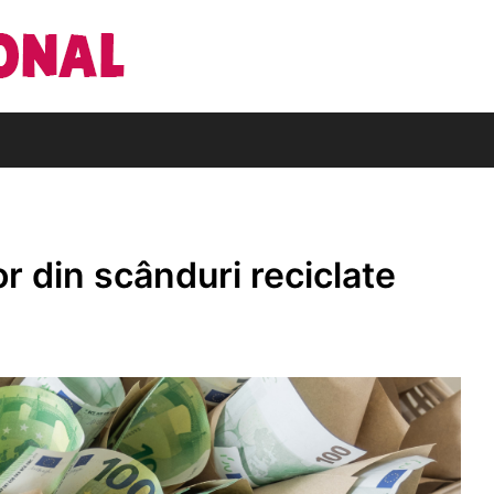
Din pasiune pentru cărți
Editura Națio
r din scânduri reciclate