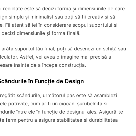
 reciclate este să decizi forma și dimensiunile pe care
gn simplu și minimalist sau poți să fii creativ și să
Fii atent să iei în considerare scopul suportului și
decizi dimensiunile și forma finală.
arăta suportul tău final, poți să desenezi un schiță sau
culator. Astfel, vei avea o imagine mai precisă a
ecesare înainte de a începe construcția.
cândurile în Funcție de Design
 pregătit scândurile, următorul pas este să asamblezi
le potrivite, cum ar fi un ciocan, șurubelnita și
durile între ele în funcție de designul ales. Asigură-te
te ferm pentru a asigura stabilitatea și durabilitatea