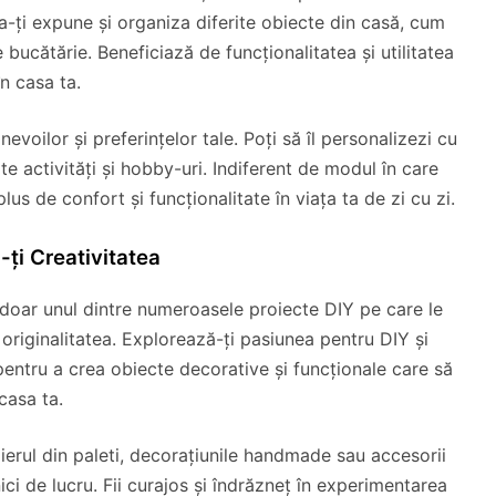
u a-ți expune și organiza diferite obiecte din casă, cum
de bucătărie. Beneficiază de funcționalitatea și utilitatea
n casa ta.
nevoilor și preferințelor tale. Poți să îl personalizezi cu
ite activități și hobby-uri. Indiferent de modul în care
plus de confort și funcționalitate în viața ta de zi cu zi.
-ți Creativitatea
 doar unul dintre numeroasele proiecte DIY pe care le
 originalitatea. Explorează-ți pasiunea pentru DIY și
pentru a crea obiecte decorative și funcționale care să
casa ta.
lierul din paleti, decorațiunile handmade sau accesorii
ici de lucru. Fii curajos și îndrăzneț în experimentarea