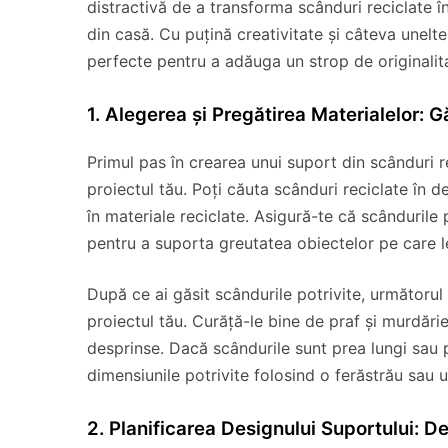
distractivă de a transforma scânduri reciclate în
din casă. Cu puțină creativitate și câteva unelt
perfecte pentru a adăuga un strop de originalit
1. Alegerea și Pregătirea Materialelor: 
Primul pas în crearea unui suport din scânduri r
proiectul tău. Poți căuta scânduri reciclate în 
în materiale reciclate. Asigură-te că scândurile p
pentru a suporta greutatea obiectelor pe care l
După ce ai găsit scândurile potrivite, următorul 
proiectul tău. Curăță-le bine de praf și murdărie
desprinse. Dacă scândurile sunt prea lungi sau pr
dimensiunile potrivite folosind o ferăstrău sau u
2. Planificarea Designului Suportului: D