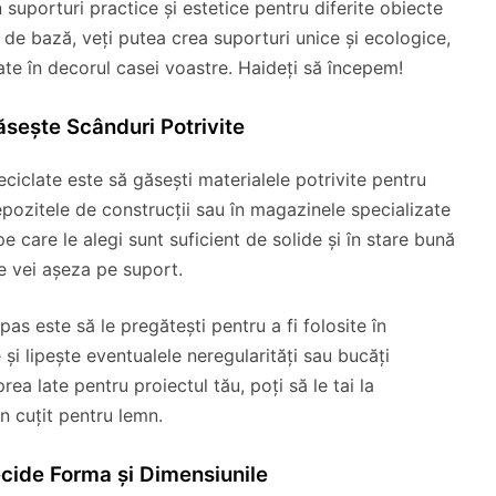
 suporturi practice și estetice pentru diferite obiecte
e de bază, veți putea crea suporturi unice și ecologice,
ate în decorul casei voastre. Haideți să începem!
Găsește Scânduri Potrivite
eciclate este să găsești materialele potrivite pentru
depozitele de construcții sau în magazinele specializate
e care le alegi sunt suficient de solide și în stare bună
e vei așeza pe suport.
pas este să le pregătești pentru a fi folosite în
 și lipește eventualele neregularități sau bucăți
ea late pentru proiectul tău, poți să le tai la
n cuțit pentru lemn.
ecide Forma și Dimensiunile