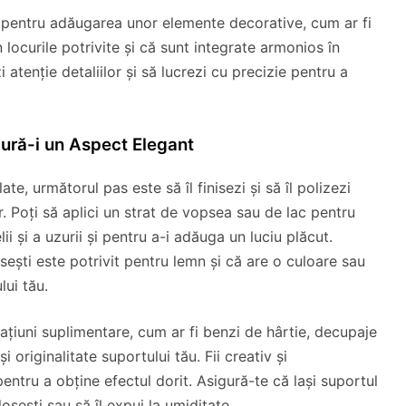
pentru adăugarea unor elemente decorative, cum ar fi
locurile potrivite și că sunt integrate armonios în
i atenție detaliilor și să lucrezi cu precizie pentru a
igură-i un Aspect Elegant
te, următorul pas este să îl finisezi și să îl polizezi
r. Poți să aplici un strat de vopsea sau de lac pentru
 și a uzurii și pentru a-i adăuga un luciu plăcut.
sești este potrivit pentru lemn și că are o culoare sau
lui tău.
ațiuni suplimentare, cum ar fi benzi de hârtie, decupaje
originalitate suportului tău. Fii creativ și
entru a obține efectul dorit. Asigură-te că lași suportul
osești sau să îl expui la umiditate.