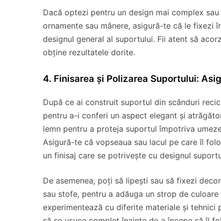
Dacă optezi pentru un design mai complex sau 
ornamente sau mânere, asigură-te că le fixezi în 
designul general al suportului. Fii atent să acorz
obține rezultatele dorite.
4. Finisarea și Polizarea Suportului: As
După ce ai construit suportul din scânduri recicla
pentru a-i conferi un aspect elegant și atrăgăto
lemn pentru a proteja suportul împotriva umezelii
Asigură-te că vopseaua sau lacul pe care îl folo
un finisaj care se potrivește cu designul suportu
De asemenea, poți să lipești sau să fixezi decor
sau stofe, pentru a adăuga un strop de culoare și 
experimentează cu diferite materiale și tehnici p
să se usuce complet înainte de a începe să îl fol