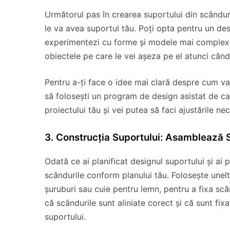
Următorul pas în crearea suportului din scânduri
le va avea suportul tău. Poți opta pentru un desi
experimentezi cu forme și modele mai complexe. 
obiectele pe care le vei așeza pe el atunci când 
Pentru a-ți face o idee mai clară despre cum va 
să folosești un program de design asistat de cal
proiectului tău și vei putea să faci ajustările n
3. Construcția Suportului: Asamblează S
Odată ce ai planificat designul suportului și ai
scândurile conform planului tău. Folosește unelte
șuruburi sau cuie pentru lemn, pentru a fixa scân
că scândurile sunt aliniate corect și că sunt fixa
suportului.