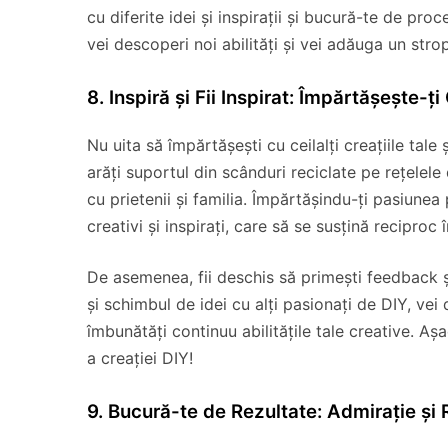
cu diferite idei și inspirații și bucură-te de proc
vei descoperi noi abilități și vei adăuga un strop
8. Inspiră și Fii Inspirat: Împărtășește-ți 
Nu uita să împărtășești cu ceilalți creațiile tale ș
arăți suportul din scânduri reciclate pe rețelele
cu prietenii și familia. Împărtășindu-ți pasiune
creativi și inspirați, care să se susțină reciproc 
De asemenea, fii deschis să primești feedback și 
și schimbul de idei cu alți pasionați de DIY, vei 
îmbunătăți continuu abilitățile tale creative. Așa
a creației DIY!
9. Bucură-te de Rezultate: Admirație și