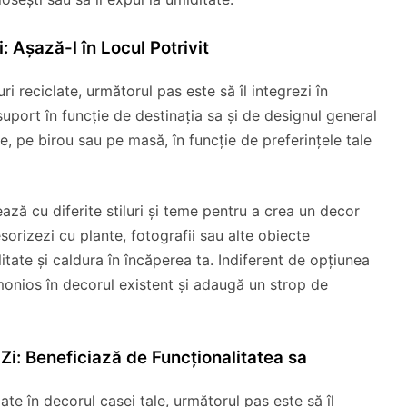
: Așază-l în Locul Potrivit
ri reciclate, următorul pas este să îl integrezi în
suport în funcție de destinația sa și de designul general
e, pe birou sau pe masă, în funcție de preferințele tale
ează cu diferite stiluri și teme pentru a crea un decor
esorizezi cu plante, fotografii sau alte obiecte
tate și caldura în încăperea ta. Indiferent de opțiunea
monios în decorul existent și adaugă un strop de
u Zi: Beneficiază de Funcționalitatea sa
ate în decorul casei tale, următorul pas este să îl