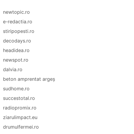
newtopic.ro
e-redactia.ro
stiripopesti.ro
decodays.ro
headidea.ro
newspot.ro
dalvia.ro
beton amprentat argeș
sudhome.ro
succestotal.ro
radiopromix.ro
ziarulimpact.eu
drumulfermei.ro