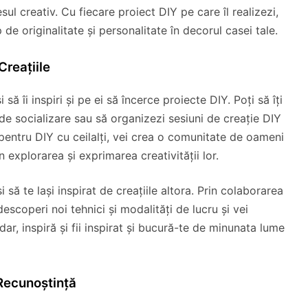
esul creativ. Cu fiecare proiect DIY pe care îl realizezi,
 de originalitate și personalitate în decorul casei tale.
Creațiile
i să îi inspiri și pe ei să încerce proiecte DIY. Poți să îți
 de socializare sau să organizezi sesiuni de creație DIY
a pentru DIY cu ceilalți, vei crea o comunitate de oameni
în explorarea și exprimarea creativității lor.
să te lași inspirat de creațiile altora. Prin colaborarea
descoperi noi tehnici și modalități de lucru și vei
dar, inspiră și fii inspirat și bucură-te de minunata lume
 Recunoștință