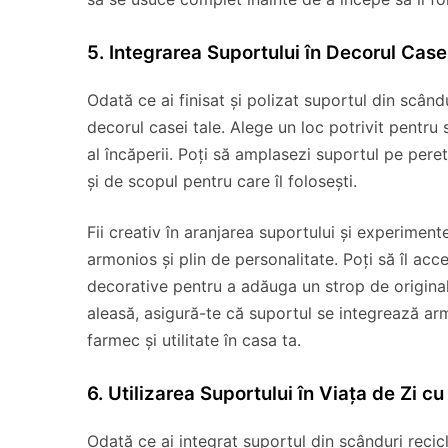
5. Integrarea Suportului în Decorul Casei
Odată ce ai finisat și polizat suportul din scându
decorul casei tale. Alege un loc potrivit pentru 
al încăperii. Poți să amplasezi suportul pe peret
și de scopul pentru care îl folosești.
Fii creativ în aranjarea suportului și experiment
armonios și plin de personalitate. Poți să îl acc
decorative pentru a adăuga un strop de originali
aleasă, asigură-te că suportul se integrează ar
farmec și utilitate în casa ta.
6. Utilizarea Suportului în Viața de Zi c
Odată ce ai integrat suportul din scânduri recicl