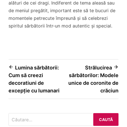
alături de cei dragi. Indiferent de tema aleasă sau
de meniul pregătit, important este să te bucuri de
momentele petrecute împreună și să celebrezi
spiritul sărbătorii într-un mod autentic și special.
Navigare
Lumina sărbătorii:
Strălucirea
Cum să creezi
sărbătorilor: Modele
în
decoratiuni de
unice de coronite de
articole
excepție cu lumanari
crăciun
Caută
după: