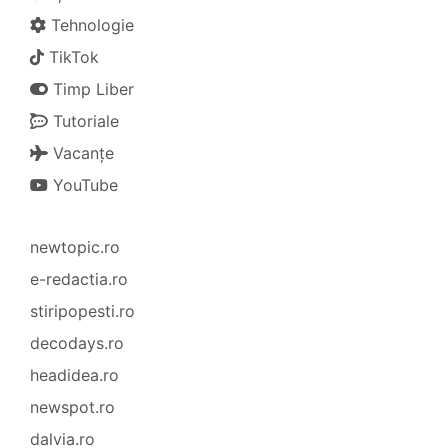
Tehnologie
TikTok
Timp Liber
Tutoriale
Vacanțe
YouTube
newtopic.ro
e-redactia.ro
stiripopesti.ro
decodays.ro
headidea.ro
newspot.ro
dalvia.ro