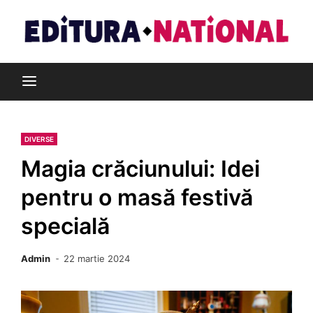
Skip
to
content
Din pasiune pentru cărți
Editura Național
DIVERSE
Magia crăciunului: Idei
pentru o masă festivă
specială
Admin
22 martie 2024