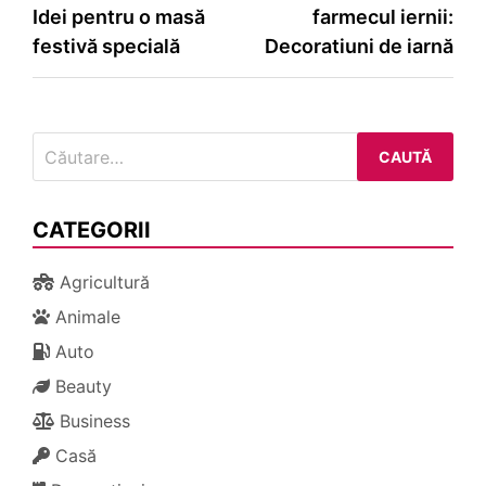
Idei pentru o masă
farmecul iernii:
în
festivă specială
Decoratiuni de iarnă
articole
Caută
după:
CATEGORII
Agricultură
Animale
Auto
Beauty
Business
Casă