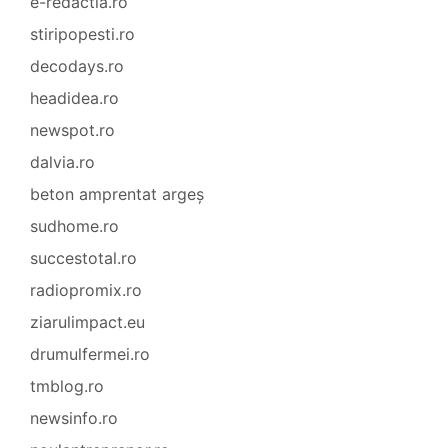
e-redactia.ro
stiripopesti.ro
decodays.ro
headidea.ro
newspot.ro
dalvia.ro
beton amprentat argeș
sudhome.ro
succestotal.ro
radiopromix.ro
ziarulimpact.eu
drumulfermei.ro
tmblog.ro
newsinfo.ro