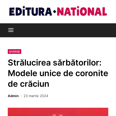
Skip
to
content
Din pasiune pentru cărți
Editura Național
DIVERSE
Strălucirea sărbătorilor:
Modele unice de coronite
de crăciun
Admin
23 martie 2024