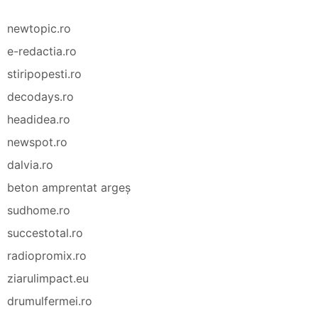
newtopic.ro
e-redactia.ro
stiripopesti.ro
decodays.ro
headidea.ro
newspot.ro
dalvia.ro
beton amprentat argeș
sudhome.ro
succestotal.ro
radiopromix.ro
ziarulimpact.eu
drumulfermei.ro