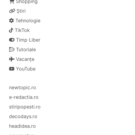
Shopping
Știri
Tehnologie
TikTok
Timp Liber
Tutoriale
Vacanțe
YouTube
newtopic.ro
e-redactia.ro
stiripopesti.ro
decodays.ro
headidea.ro