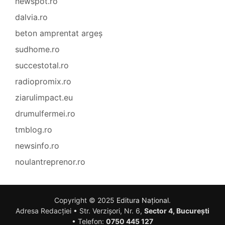
newspot.ro
dalvia.ro
beton amprentat argeș
sudhome.ro
succestotal.ro
radiopromix.ro
ziarulimpact.eu
drumulfermei.ro
tmblog.ro
newsinfo.ro
noulantreprenor.ro
Copyright © 2025
Editura Național
.
Adresa Redacției • Str. Verzișori, Nr. 6,
Sector 4, București
• Telefon:
0750 445 127