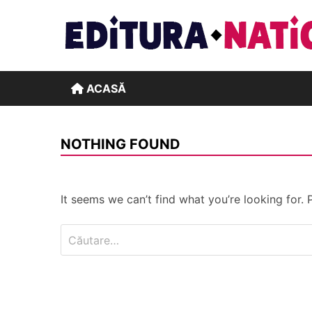
Skip
to
content
ACASĂ
NOTHING FOUND
It seems we can’t find what you’re looking for.
Caută
după: