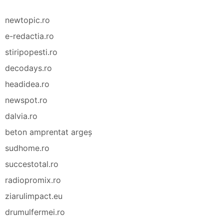
newtopic.ro
e-redactia.ro
stiripopesti.ro
decodays.ro
headidea.ro
newspot.ro
dalvia.ro
beton amprentat argeș
sudhome.ro
succestotal.ro
radiopromix.ro
ziarulimpact.eu
drumulfermei.ro