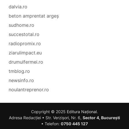
dalvia.ro
beton amprentat argeș
sudhome.ro
succestotal.ro
radiopromix.ro
ziarulimpact.eu
drumulfermei.ro
tmblog.ro
newsinfo.ro
noulantreprenor.ro
Copyright © 2025
Editura Național
.
Adresa Redacției • Str. Verzișori, Nr. 6,
Sector 4, București
• Telefon:
0750 445 127