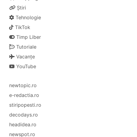
Știri
Tehnologie
TikTok
Timp Liber
Tutoriale
Vacanțe
YouTube
newtopic.ro
e-redactia.ro
stiripopesti.ro
decodays.ro
headidea.ro
newspot.ro