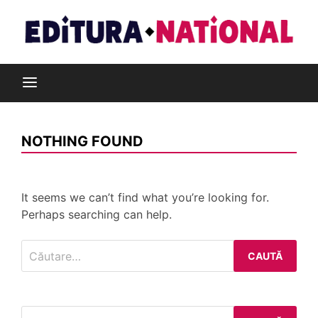
Skip
to
content
Din pasiune pentru cărți
Editura Național
NOTHING FOUND
It seems we can’t find what you’re looking for.
Perhaps searching can help.
Caută
după:
Caută