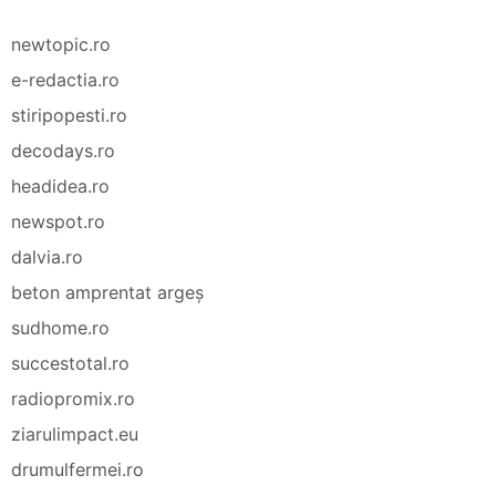
newtopic.ro
e-redactia.ro
stiripopesti.ro
decodays.ro
headidea.ro
newspot.ro
dalvia.ro
beton amprentat argeș
sudhome.ro
succestotal.ro
radiopromix.ro
ziarulimpact.eu
drumulfermei.ro