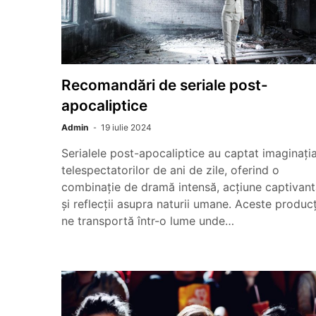
Recomandări de seriale post-
apocaliptice
Admin
19 iulie 2024
Serialele post-apocaliptice au captat imaginați
telespectatorilor de ani de zile, oferind o
combinație de dramă intensă, acțiune captivan
și reflecții asupra naturii umane. Aceste producț
ne transportă într-o lume unde…