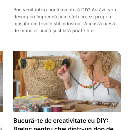
Bun venit într-o nouă aventură DIY! Astăzi, vom
descoperi împreună cum să-ți creezi propria
masuță din țevi în stil industrial. Această piesă
de mobilier unică și stilată poate fi o…
Bucură-te de creativitate cu DIY:
i
Breloc pentru chei dintr-un dop de