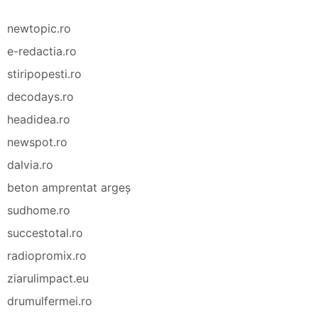
newtopic.ro
e-redactia.ro
stiripopesti.ro
decodays.ro
headidea.ro
newspot.ro
dalvia.ro
beton amprentat argeș
sudhome.ro
succestotal.ro
radiopromix.ro
ziarulimpact.eu
drumulfermei.ro