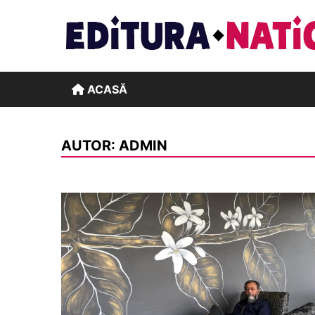
Skip
to
content
ACASĂ
AUTOR:
ADMIN