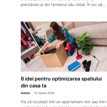
pierzându-și din farmecul său inițial. În loc să…
8 idei pentru optimizarea spatiului
din casa ta
Admin
10 martie 2024
Fie că locuiești într-un apartament mic sau într