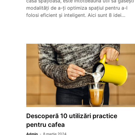
casă spațioasă, este întotdeauna util să găsești
modalități de a-ți optimiza spațiul pentru a-l
folosi eficient și inteligent. Aici sunt 8 idei…
Descoperă 10 utilizări practice
pentru cafea
Admin
8 martie 2024