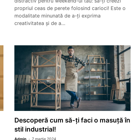
distractiv pentru weekend-ul tău: să-ți creezi
propriul ceas de perete folosind carioci! Este o
modalitate minunată de a-ți exprima
creativitatea și de a…
Descoperă cum să-ți faci o masuță în
stil industrial!
Admin
7 martie 2024