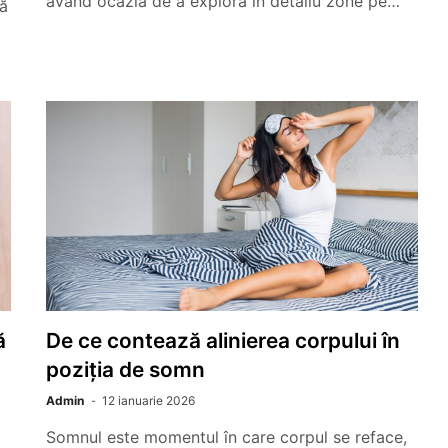
având ocazia de a explora în detaliu zone pe…
gă
ă
De ce contează alinierea corpului în
poziția de somn
Admin
12 ianuarie 2026
Somnul este momentul în care corpul se reface,