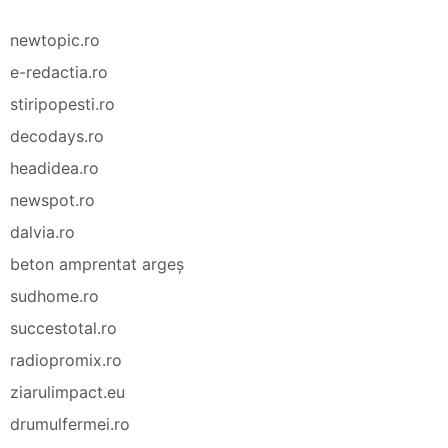
newtopic.ro
e-redactia.ro
stiripopesti.ro
decodays.ro
headidea.ro
newspot.ro
dalvia.ro
beton amprentat argeș
sudhome.ro
succestotal.ro
radiopromix.ro
ziarulimpact.eu
drumulfermei.ro