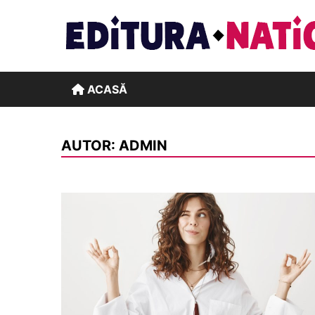
Skip
to
content
ACASĂ
AUTOR:
ADMIN