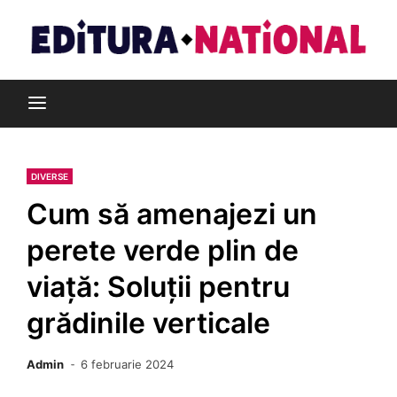
Skip
to
content
Din pasiune pentru cărți
Editura Național
DIVERSE
Cum să amenajezi un
perete verde plin de
viață: Soluții pentru
grădinile verticale
Admin
6 februarie 2024