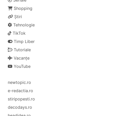
Shopping
Știri
Tehnologie
TikTok
Timp Liber
Tutoriale
Vacanțe
YouTube
newtopic.ro
e-redactia.ro
stiripopesti.ro
decodays.ro
headidea.ro