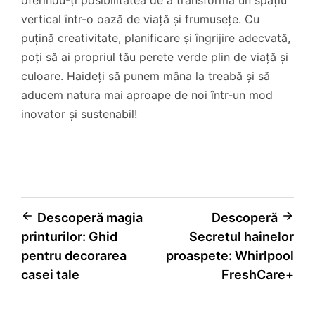
vertical într-o oază de viață și frumusețe. Cu
puțină creativitate, planificare și îngrijire adecvată,
poți să ai propriul tău perete verde plin de viață și
culoare. Haideți să punem mâna la treabă și să
aducem natura mai aproape de noi într-un mod
inovator și sustenabil!
Navigare
Descoperă magia
Descoperă
printurilor: Ghid
Secretul hainelor
în
pentru decorarea
proaspete: Whirlpool
articole
casei tale
FreshCare+