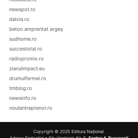
newspot.ro
dalvia.ro
beton amprentat argeș
sudhome.ro
succestotal.ro
radiopromix.ro
ziarulimpact.eu
drumulfermei.ro
tmblog.ro
newsinfo.ro
noulantreprenor.ro
Copyright © 2025
Editura Național
.
Adresa Redacției • Str. Verzișori, Nr. 6,
Sector 4, București