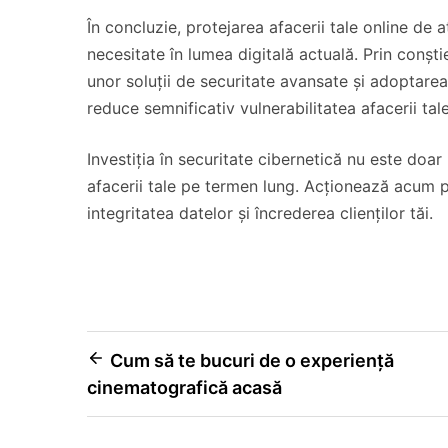
În concluzie, protejarea afacerii tale online de 
necesitate în lumea digitală actuală. Prin conști
unor soluții de securitate avansate și adoptarea
reduce semnificativ vulnerabilitatea afacerii tal
Investiția în securitate cibernetică nu este doar 
afacerii tale pe termen lung. Acționează acum pen
integritatea datelor și încrederea clienților tăi.
Navigare
Cum să te bucuri de o experiență
cinematografică acasă
în
articole