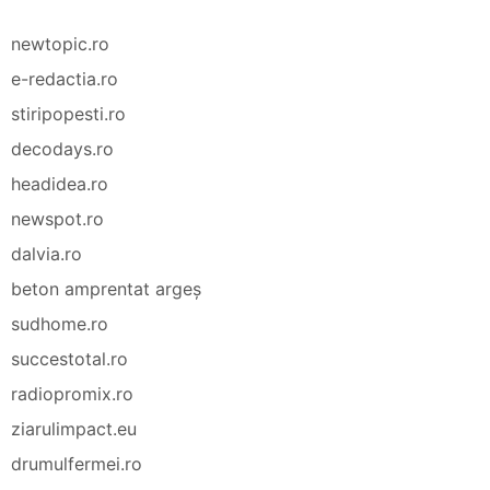
newtopic.ro
e-redactia.ro
stiripopesti.ro
decodays.ro
headidea.ro
newspot.ro
dalvia.ro
beton amprentat argeș
sudhome.ro
succestotal.ro
radiopromix.ro
ziarulimpact.eu
drumulfermei.ro