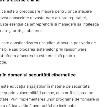
netică este o preocupare majoră pentru orice afacere
 avea consecințe devastatoare asupra reputației,
. Este esențial ca antreprenorii și managerii să înțeleagă
tru a-și proteja afacerea.
 este conștientizarea riscurilor. Atacurile pot varia de
ensibile sau blocarea sistemelor prin ransomware.
ot afecta afacerea ta este crucială pentru
ție.
r în domeniul securității cibernetice
e este educația angajaților în materie de securitate
ncep prin vulnerabilități umane, cum ar fi clicarea pe
ectate. Prin implementarea unor programe de formare și
de a cădea victimă unor astfel de incidente.