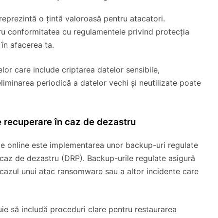
e reprezintă o țintă valoroasă pentru atacatori.
tru conformitatea cu regulamentele privind protecția
 în afacerea ta.
lor care include criptarea datelor sensibile,
 eliminarea periodică a datelor vechi și neutilizate poate
de recuperare în caz de dezastru
tale online este implementarea unor backup-uri regulate
n caz de dezastru (DRP). Backup-urile regulate asigură
în cazul unui atac ransomware sau a altor incidente care
uie să includă proceduri clare pentru restaurarea