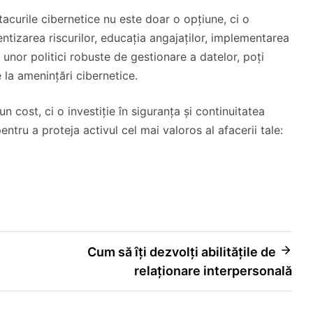
atacurile cibernetice nu este doar o opțiune, ci o
entizarea riscurilor, educația angajaților, implementarea
 unor politici robuste de gestionare a datelor, poți
e la amenințări cibernetice.
un cost, ci o investiție în siguranța și continuitatea
tru a proteja activul cel mai valoros al afacerii tale:
Cum să îți dezvolți abilitățile de
relaționare interpersonală