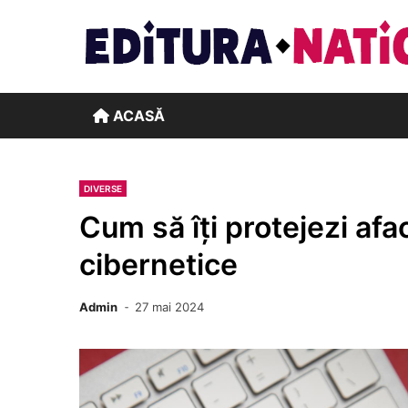
Skip
to
content
ACASĂ
DIVERSE
Cum să îți protejezi afa
cibernetice
Admin
27 mai 2024