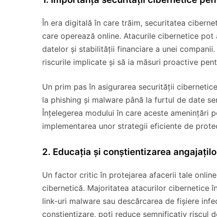
În era digitală în care trăim, securitatea ciber
care operează online. Atacurile cibernetice pot
datelor și stabilității financiare a unei companii
riscurile implicate și să ia măsuri proactive pen
Un prim pas în asigurarea securității cibernetice
la phishing și malware până la furtul de date s
Înțelegerea modului în care aceste amenințări p
implementarea unor strategii eficiente de protec
2. Educația și conștientizarea angajațilo
Un factor critic în protejarea afacerii tale onlin
cibernetică. Majoritatea atacurilor cibernetice î
link-uri malware sau descărcarea de fișiere inf
conștientizare, poți reduce semnificativ riscul 