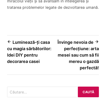
miracolul vieții și să avansăm în întelegerea și
tratarea problemelor legate de dezvoltarea umană.
Navigare
Luminează-ți casa
Învinge nevoia de
cu magia sărbătorilor:
perfecțiune: arta
în
Idei DIY pentru
mesei sau cum să fii
articole
decorarea casei
mereu o gazdă
perfectă!
Caută
după: