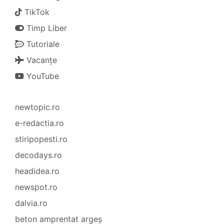
TikTok
Timp Liber
Tutoriale
Vacanțe
YouTube
newtopic.ro
e-redactia.ro
stiripopesti.ro
decodays.ro
headidea.ro
newspot.ro
dalvia.ro
beton amprentat argeș