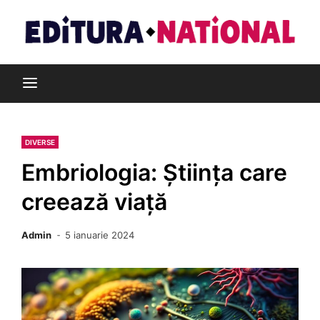
Skip
to
content
Din pasiune pentru cărți
Editura Național
DIVERSE
Embriologia: Știința care
creează viață
Admin
5 ianuarie 2024