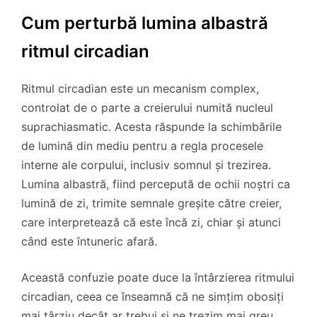
Cum perturbă lumina albastră
ritmul circadian
Ritmul circadian este un mecanism complex,
controlat de o parte a creierului numită nucleul
suprachiasmatic. Acesta răspunde la schimbările
de lumină din mediu pentru a regla procesele
interne ale corpului, inclusiv somnul și trezirea.
Lumina albastră, fiind percepută de ochii noștri ca
lumină de zi, trimite semnale greșite către creier,
care interpretează că este încă zi, chiar și atunci
când este întuneric afară.
Această confuzie poate duce la întârzierea ritmului
circadian, ceea ce înseamnă că ne simțim obosiți
mai târziu decât ar trebui și ne trezim mai greu