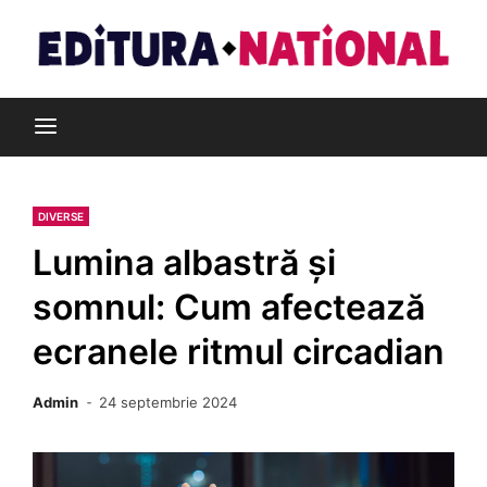
Skip
to
content
Din pasiune pentru cărți
Editura Național
DIVERSE
Lumina albastră și
somnul: Cum afectează
ecranele ritmul circadian
Admin
24 septembrie 2024