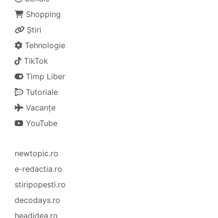
Shopping
Știri
Tehnologie
TikTok
Timp Liber
Tutoriale
Vacanțe
YouTube
newtopic.ro
e-redactia.ro
stiripopesti.ro
decodays.ro
headidea.ro