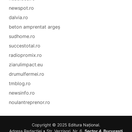
newspot.ro
dalvia.ro
beton amprentat argeș
sudhome.ro
succestotal.ro
radiopromix.ro
ziarulimpact.eu
drumulfermei.ro
tmblog.ro
newsinfo.ro
noulantreprenor.ro
Copyright © 2025
Editura Național
.
Adresa Redacției • Str. Verzișori, Nr. 6,
Sector 4, București