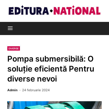
Skip
to
content
Din pasiune pentru cărți
Editura Național
DIVERSE
Pompa submersibilă: O
soluție eficientă Pentru
diverse nevoi
Admin
24 februarie 2024