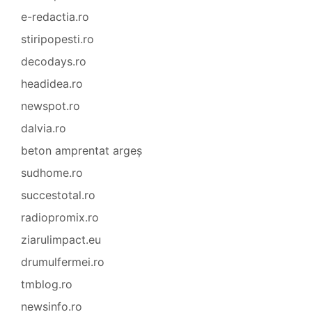
e-redactia.ro
stiripopesti.ro
decodays.ro
headidea.ro
newspot.ro
dalvia.ro
beton amprentat argeș
sudhome.ro
succestotal.ro
radiopromix.ro
ziarulimpact.eu
drumulfermei.ro
tmblog.ro
newsinfo.ro