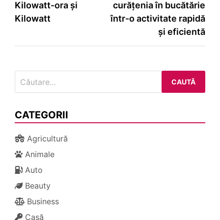
Kilowatt-ora și
curățenia în bucătărie
în
Kilowatt
într-o activitate rapidă
articole
și eficientă
Caută
după:
CATEGORII
Agricultură
Animale
Auto
Beauty
Business
Casă