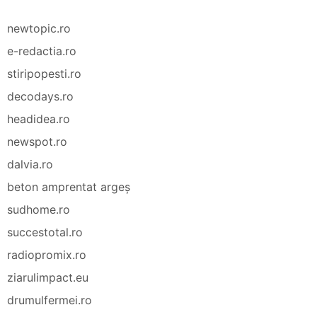
newtopic.ro
e-redactia.ro
stiripopesti.ro
decodays.ro
headidea.ro
newspot.ro
dalvia.ro
beton amprentat argeș
sudhome.ro
succestotal.ro
radiopromix.ro
ziarulimpact.eu
drumulfermei.ro