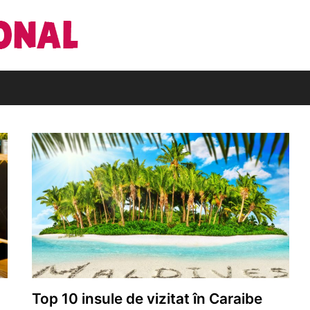
Din pasiune pentru cărți
Editura Națio
Top 10 insule de vizitat în Caraibe