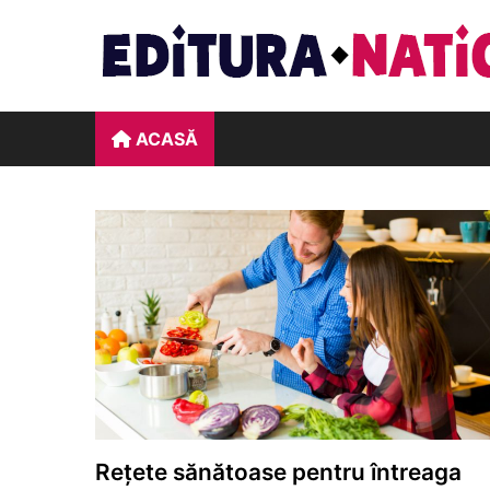
Skip
to
content
ACASĂ
Rețete sănătoase pentru întreaga