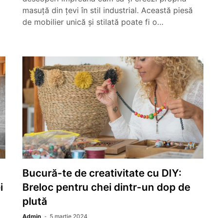
masuță din țevi în stil industrial. Această piesă
de mobilier unică și stilată poate fi o…
Bucură-te de creativitate cu DIY:
i
Breloc pentru chei dintr-un dop de
plută
Admin
5 martie 2024