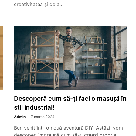
creativitatea și de a…
Descoperă cum să-ți faci o masuță în
stil industrial!
Admin
7 martie 2024
Bun venit într-o nouă aventură DIY! Astăzi, vom
descoperi împreună cum să-ți creezi propria