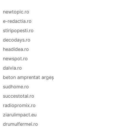
newtopic.ro
e-redactia.ro
stiripopesti.ro
decodays.ro
headidea.ro
newspot.ro
dalvia.ro
beton amprentat argeș
sudhome.ro
succestotal.ro
radiopromix.ro
ziarulimpact.eu
drumulfermei.ro