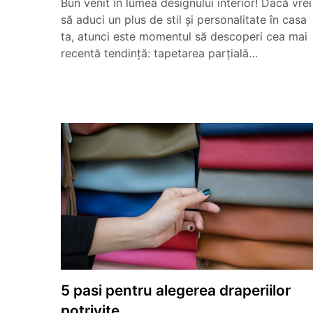
Bun venit în lumea designului interior! Dacă vrei
să aduci un plus de stil și personalitate în casa
ta, atunci este momentul să descoperi cea mai
recentă tendință: tapetarea parțială…
5 pasi pentru alegerea draperiilor
potrivite