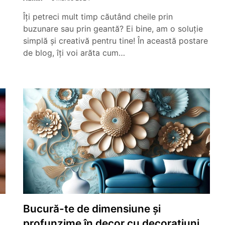
Îți petreci mult timp căutând cheile prin
buzunare sau prin geantă? Ei bine, am o soluție
simplă și creativă pentru tine! În această postare
de blog, îți voi arăta cum…
Bucură-te de dimensiune și
profunzime în decor cu decoratiuni